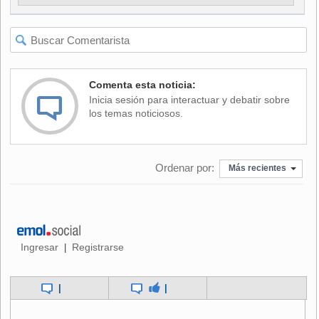
cuadro español.
Cabe recordar que la última vez que Medel estuvo en Chile,
para la pasada fecha clasificatoria ante Colombia, llamó a
un programa de farándula para aclarar la relación que
Comenta esta noticia:
mantiene con una joven en Sevilla.
Inicia sesión para interactuar y debatir sobre
los temas noticiosos.
Ordenar por:
Más recientes
Ingresar
Registrarse
|
|
|