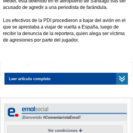
Medel, está detenido en el aeropuerto de Santiago tras ser
acusado de agredir a una periodista de farándula.
Los efectivos de la PDI procedieron a bajar del avión en el
que se aprestaba a viajar de vuelta a España, luego de
recibir la denuncia de la reportera, quien alega ser víctima
de agresiones por parte del jugador.
El mediocampista, al ser abordado por Natalia Marambio,
reportera del programa de Chilevisión SQP, primero tomó el
micrófono del programa y luego, lanzó un manotazo a la
¿Encontraste algún error?
Avísanos
altura del mentón de la cronista, según informa Radio Bío
Bío.
Leer artículo completo
La misma emisora señala que el ex Universidad Católica
está prestando declaraciones ante la policía uniformada y
que en las próximas horas será detenido y formalizado, por
lo que ya perdió el vuelo.
¡Bienvenido
#ComentaristaEmol!
Por su parte, la profesional está constatando lesiones
Ver condiciones
debido a la agresión sufrida por el mediocampista del