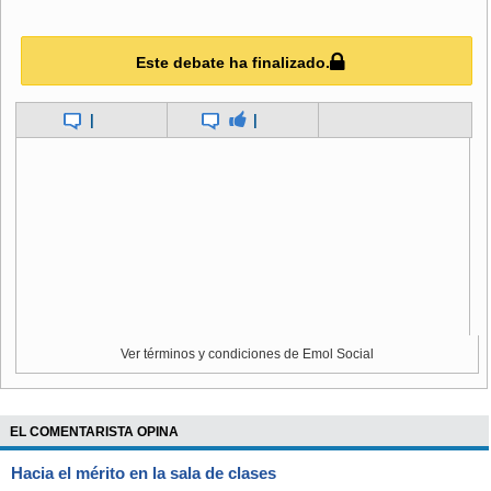
Este debate ha finalizado.
Fuera de la academia, un gran número de hinchas del Al
Ahly celebraron la sentencia, mientras miles de aficionados
hicieron lo mismo frente a la sede del club, en el céntrico
|
|
barrio cairota de Zamalek.
Mientras, en Port Said, estallaron enfrentamientos en torno
a la prisión de la ciudad nada más conocerse el fallo, y se
escucharon disparos al aire, informaron a Efe fuentes de
seguridad.
Ver términos y condiciones de Emol Social
Las fuentes explicaron que ha habido un intento de irrumpir
en la penitenciaría para tratar de ayudar a huir a los reos,
mientras se están quemando vehículos en la zona.
EL COMENTARISTA OPINA
Hacia el mérito en la sala de clases
La sentencia llega después de un día de extrema tensión