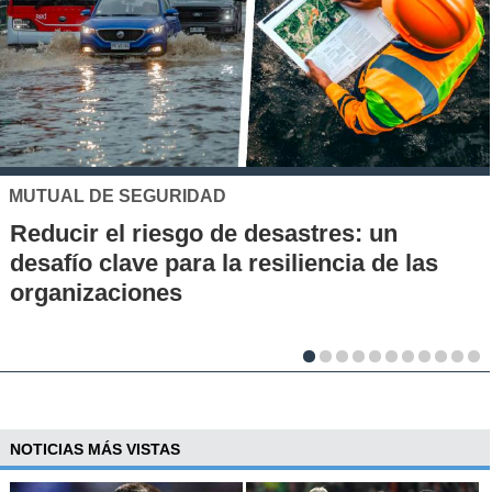
DAD
UC
o de desastres: un
Los 70 años de l
a la resiliencia de las
la UC: Conoce su 
al desarrollo cien
NOTICIAS MÁS VISTAS