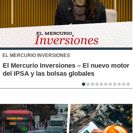
SANTO TOMÁS
ONES
IP-CFT Santo Tom
siones – El nuevo motor
Municipales firman
sas globales
la innovación en lo