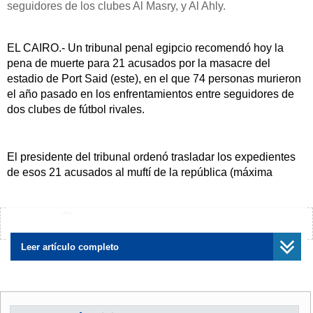
seguidores de los clubes Al Masry, y Al Ahly.
EL CAIRO.- Un tribunal penal egipcio recomendó hoy la
pena de muerte para 21 acusados por la masacre del
estadio de Port Said (este), en el que 74 personas murieron
el año pasado en los enfrentamientos entre seguidores de
dos clubes de fútbol rivales.
El presidente del tribunal ordenó trasladar los expedientes
de esos 21 acusados al muftí de la república (máxima
autoridad religiosa del país) para que este dicte su opinión
sobre la ejecución de los acusados.
¿Encontraste algún error?
Avísanos
Leer artículo completo
La corte ordenó asimismo que los 50 imputados restantes
por este caso permanezcan bajo detención hasta que se
falle la sentencia definitiva para todos los acusados, tras
conocer el dictamen del muftí.