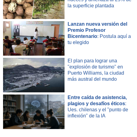
la superficie plantada
Lanzan nueva versión del
Premio Profesor
Bicentenario
: Postula aquí a
tu elegido
El plan para lograr una
"explosión de turismo" en
Puerto Williams, la ciudad
más austral del mundo
Entre caída de asistencia,
plagios y desafíos éticos
:
Ues. chilenas y el "punto de
inflexión" de la IA