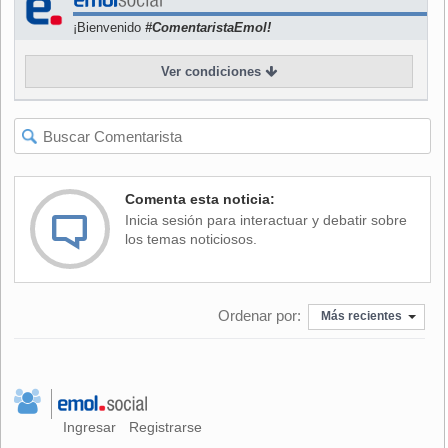
video "Not Afraid" podría conseguir, entre otros, el premio
¡Bienvenido
#ComentaristaEmol!
de video del año y mejor video hip-hop.
Ver condiciones
En la categoría de mejor artista nuevo compiten Justin
Bieber, Ke$ha, Jason Derulo, Nicki Minaj y el grupo Broken
Bells.
En cuanto a los nombres latinos, destaca la nominación del
cantante español Enrique Iglesias en la categoría de mejor
Comenta esta noticia:
video de música dance por su interpretación del tema "I
Inicia sesión para interactuar y debatir sobre
Like It", junto al reggaetonero Pitbull. El madrileño, de 35
los temas noticiosos.
años, tendrá que competir contra el video "Bad romance" de
Lady Gaga. También figuran en este apartado la cantante
alemana Cascada, el francés David Guetta y el actual rey
Ordenar por:
del R&B, el norteamericano Usher.
Más recientes
Los dos principales nominados realizaron declaraciones a
la prensa sobre el reconocimiento recibido. Lady Gaga
aseguró estar muy entusiasmada con la noticia. Eminem,
sin embargo, no se mostró muy complacido.
Ingresar
Registrarse