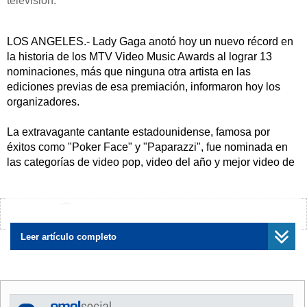
televisión.
LOS ANGELES.- Lady Gaga anotó hoy un nuevo récord en
la historia de los MTV Video Music Awards al lograr 13
nominaciones, más que ninguna otra artista en las
ediciones previas de esa premiación, informaron hoy los
organizadores.
La extravagante cantante estadounidense, famosa por
éxitos como "Poker Face" y "Paparazzi", fue nominada en
las categorías de video pop, video del año y mejor video de
una artista, tres de los apartados más relevantes de esta
premiación.
¿Encontraste algún error?
Avísanos
Los premios serán entregados el 12 de septiembre por
vigesimoséptima vez, siempre permitiendo que los fans
Leer artículo completo
escojan a sus favoritos.
El rapero estadounidense Eminem secunda a la cantante
nada despreciable cantidad de ocho nominaciones. Su