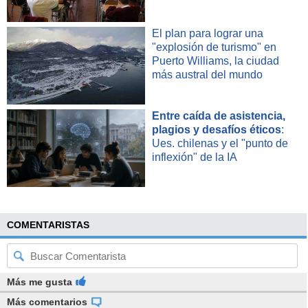
El plan para lograr una
"explosión de turismo" en
Puerto Williams, la ciudad
más austral del mundo
Entre caída de asistencia,
plagios y desafíos éticos
:
Ues. chilenas y el "punto de
inflexión" de la IA
COMENTARISTAS
Más me gusta
Más comentarios