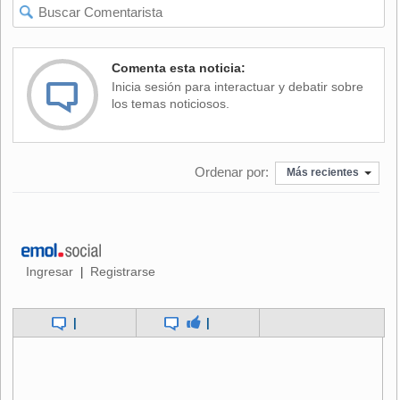
El cuadro “Las Amapolas”, valorado en unos 40 millones de
euros, fue robado del Museo de Arte Moderno Mahmud Jalil
de la capital. Las investigaciones preliminares han
Comenta esta noticia:
desvelado que el sistema de vigilancia de ese museo tenía
Inicia sesión para interactuar y debatir sobre
graves deficiencias y que las cámaras de seguridad
los temas noticiosos.
ubicadas en la sala que albergaba el cuadro estaban
estropeadas desde hacía tiempo.
Ordenar por:
Más recientes
Tampoco funcionaban las cámaras colocadas en la entrada
y la salida del edificio, ni el detector de metales de la puerta
principal, ni los sistemas de alarma de prevención de robos.
El jefe del Departamento de Artes Plásticas de Ministerio de
Ingresar
Registrarse
|
Cultura egipcio, Mohsen Shaalan, está en prisión
preventiva por presunta negligencia en el caso. Además, se
han cerrado temporalmente cuatro museos de distintas
|
|
ciudades del país para revisar sus mecanismos de
seguridad y vigilancia.