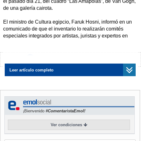
el pasado día 21, del cuadro “Las Amapolas”, de Van Gogh,
de una galería cairota.
El ministro de Cultura egipcio, Faruk Hosni, informó en un
comunicado de que el inventario lo realizarán comités
especiales integrados por artistas, juristas y expertos en
seguridad de museos.
"La labor de esas comisiones comenzará a partir de
¿Encontraste algún error?
Avísanos
mañana, domingo, para evaluar sobre el terreno la situación
y reunir datos verdaderos del estado de las piezas que se
Leer artículo completo
hallan en todos los museos”, destacó Hosni.
Por su parte, el supervisor de la oficina de Hosni, Faruk
Abdel Salam, indicó que los comités tendrán que
confeccionar informes que deberán entregarse personal y
¡Bienvenido
#ComentaristaEmol!
urgentemente al ministro, a fin de adoptar de forma
inmediata medidas para la restauración y protección de las
Ver condiciones
antigüedades y objetos artísticos.