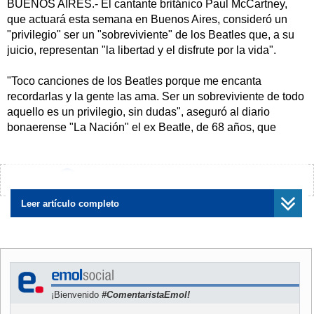
BUENOS AIRES.- El cantante británico Paul McCartney,
que actuará esta semana en Buenos Aires, consideró un
"privilegio" ser un "sobreviviente" de los Beatles que, a su
juicio, representan "la libertad y el disfrute por la vida".
"Toco canciones de los Beatles porque me encanta
recordarlas y la gente las ama. Ser un sobreviviente de todo
aquello es un privilegio, sin dudas", aseguró al diario
bonaerense "La Nación" el ex Beatle, de 68 años, que
volverá esta semana a los escenarios argentinos tras 17
años de ausencia.
¿Encontraste algún error?
Avísanos
McCartney ofrecerá dos conciertos, los próximos 10 y 11 de
noviembre en el estadio Monumental de River Plate, con
Leer artículo completo
capacidad para 65.000 personas, en el
marco de su gira
de promoción "Up and Coming Tour 2010".
El músico consideró que el cuarteto de los Beatles (1960-
1970) hizo "muchos cambios para mejorar el mundo" y que,
¡Bienvenido
#ComentaristaEmol!
desde aquella "gran época" en la que brilló el grupo,
representan "la libertad, la buena música y lo principal, el