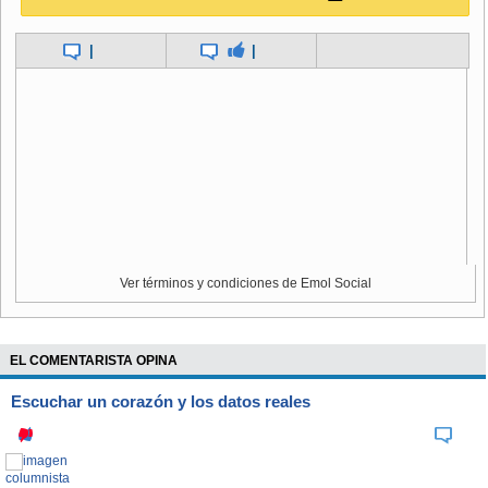
cantante descartó que su gira actual sea la "última" de su
carrera y anticipó que grabará un nuevo álbum de estudio el
|
|
próximo año.
Ver términos y condiciones de Emol Social
EL COMENTARISTA OPINA
Escuchar un corazón y los datos reales