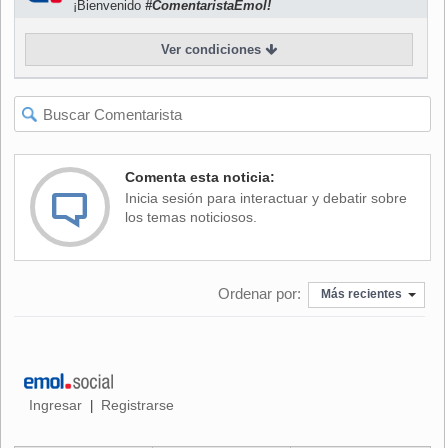
¡Bienvenido
#ComentaristaEmol!
necesitamos a lo menos dos productores más", motivo por
el que está barajando la posibilidad de incluir a
Ver condiciones
una empresa española, "y esperamos, si todo sale bien,
grabarla durante el primer semestre de 2013".
La serie "Los archivos del cardenal", que contará con una
segunda temporada, acaba de ser premiada por el Círculo
de Críticos de Arte como lo mejor de la televisión chilena
Comenta esta noticia:
durante 2011, reconocimiento que tiene al director
Inicia sesión para interactuar y debatir sobre
"emocionado, contento. Es el primer premio que recibimos...
los temas noticiosos.
Orgulloso, porque después de que uno trabaja tanto tiempo
en un proyecto, el premio de los críticos es importante, se
siente bien".
Ordenar por:
Más recientes
Ingresar
Registrarse
|