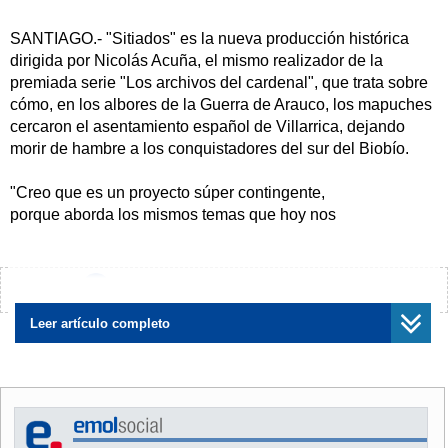
SANTIAGO.- "Sitiados" es la nueva producción histórica
dirigida por Nicolás Acuña, el mismo realizador de la
premiada serie "Los archivos del cardenal", que trata sobre
cómo, en los albores de la Guerra de Arauco, los mapuches
cercaron el asentamiento español de Villarrica, dejando
morir de hambre a los conquistadores del sur del Biobío.
"Creo que es un proyecto súper contingente,
porque aborda los mismos temas que hoy nos
preocupan (el conflicto mapuche) y está ambientada
en 1537, entonces es interesante el puente que se puede
tejer", dice el director.
¿Encontraste algún error?
Avísanos
"Sitiados" es quizás la producción más cara hecha en
Leer artículo completo
territorio nacional, ya que su grabación involucra tres
millones de dólares, monto del que un tercio aportará TVN.
Además, Acuña reconoce que "estamos a punto de cerrar
una coproducción con Argentina (Pol-Ka), pero