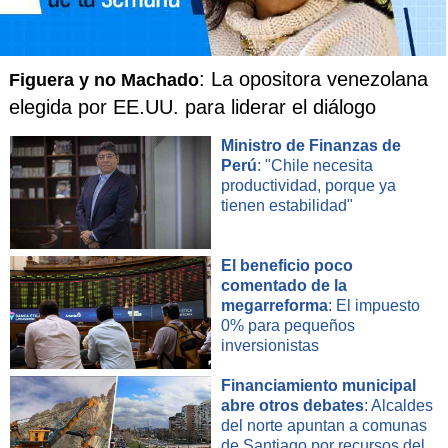
: La opositora venezolana
Figuera y no Machado
elegida por EE.UU. para liderar el diálogo
Ministro de Finanzas de
Perú
: "Chile necesita
productividad, porque ya
tienen estabilidad"
El beneficio poco
comentado de la
megarreforma
: El impuesto
0% para pequeños
inversionistas
Financiamiento municipal
abre otros debates
: Alcaldes
del norte apuntan a comunas
de Santiago por recursos del