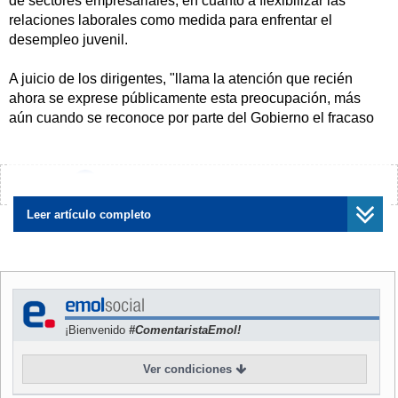
de sectores empresariales, en cuanto a flexibilizar las
relaciones laborales como medida para enfrentar el
desempleo juvenil.
A juicio de los dirigentes, "llama la atención que recién
ahora se exprese públicamente esta preocupación, más
aún cuando se reconoce por parte del Gobierno el fracaso
de los distintos planes de absorción de empleo...".
Las propuestas impugnadas por los dirigentes apuntan a
¿Encontraste algún error?
Avísanos
crear un salario mínimo distinto para los jóvenes, que
obviamente sería inferior, e incluso que a los menores de 24
Leer artículo completo
años no se les pague imposiciones previsionales por
cuanto, desde esa lógica, sería posible combatir el alto
desempleo en el sector juvenil.
Lo anterior es rechazado tajantemente por la CUT,
¡Bienvenido
#ComentaristaEmol!
multisindical que acusa además al ministro del Trabajo,
Ricardo Solari, de someterse a los dictados del Fondo
Ver condiciones
Monetario Internacional (FMI).