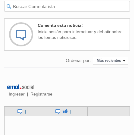
desaparecer. Así lo indicó el Presidente de la Asociación de
Comerciantes Establecidos, Aldo Caiozzi, reiterando que
"no queremos que La Vega se vaya, nosotros queremos
conservarla, que se quede y que siga funcionando". Los
Comenta esta noticia:
feriantes señalaron que el proceso dejará sin trabajo a más
Inicia sesión para interactuar y debatir sobre
de 20 mil personas.
los temas noticiosos.
Ordenar por:
Más recientes
Ingresar
Registrarse
|
|
|