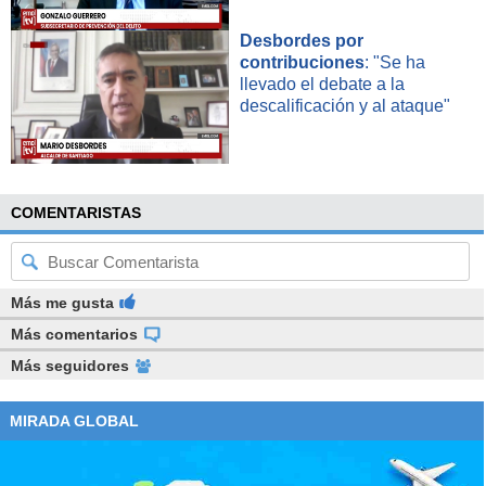
Desbordes por
contribuciones
: "Se ha
llevado el debate a la
descalificación y al ataque"
COMENTARISTAS
Más me gusta
Más comentarios
Más seguidores
MIRADA GLOBAL