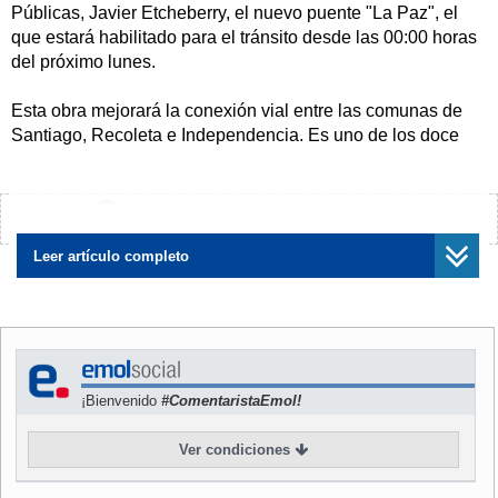
Públicas, Javier Etcheberry, el nuevo puente "La Paz", el
que estará habilitado para el tránsito desde las 00:00 horas
del próximo lunes.
Esta obra mejorará la conexión vial entre las comunas de
Santiago, Recoleta e Independencia. Es uno de los doce
puentes que cruzará el río Mapocho, en el marco del
proyecto Costanera Norte.
¿Encontraste algún error?
Avísanos
La idea de los proyectistas es descongestionar la Avenida
Independencia, que ahora tendrá un sólo de sentido de
Leer artículo completo
tránsito desde Santos Dumont hacia el sur. Uno de los
problemas que está resolviendo el Gobierno, son las
exigencias que deberán cumplir los mayoristas que cargan
y descargan sus camiones en este sector. El Ministro
Etcheberry aclaró que, en el largo plazo, ellos deberán
¡Bienvenido
#ComentaristaEmol!
abandonar el centro de Santiago.
Ver condiciones
Las reacciones de los feriantes fueron inmediatas, ellos se
acercaron al ministro y le hicieron ver que la Vega no puede