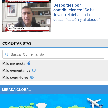
Desbordes por
contribuciones
: "Se ha
llevado el debate a la
descalificación y al ataque"
COMENTARISTAS
Más me gusta
Más comentarios
Más seguidores
MIRADA GLOBAL