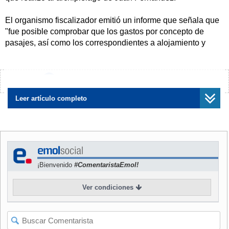
El organismo fiscalizador emitió un informe que señala que
"fue posible comprobar que los gastos por concepto de
pasajes, así como los correspondientes a alojamiento y
alimentación, aparecen con el respaldo que acredita el
financiamiento institucional", por lo que las autoridades y
funcionarios imputados "no incurrieron en infracción
¿Encontraste algún error?
Avísanos
alguna".
Leer artículo completo
La máxima autoridad regional llevó a la justicia a los
consejeros que lo denunciaron, acusándolos de cometer
injuria. Estos, tras conocerse el fallo de la Contraloría
Regional, han declinado entregar sus disculpas públicas.
¡Bienvenido
#ComentaristaEmol!
Ver condiciones