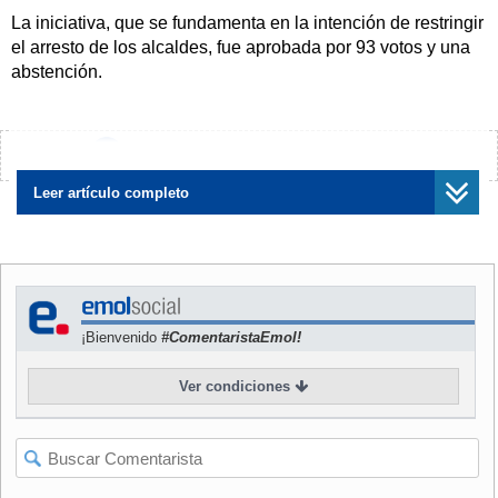
La iniciativa, que se fundamenta en la intención de restringir
el arresto de los alcaldes, fue aprobada por 93 votos y una
abstención.
El proyecto establece que si un tribunal ordena el pago de
deudas contraidas por la corporación municipal y la
¿Encontraste algún error?
Avísanos
resolución judicial se traduce en la medida de arresto,
según lo estipulado en el artículo 238 del Código de
Leer artículo completo
Procedimiento Civil, la detención sólo procederá respecto
del alcalde en cuyo ejercicio se contrajo le deuda.
Lo que se busca es evitar que la máxima autoridad edilicia,
en su calidad de represente legal y por verse privado de
¡Bienvenido
#ComentaristaEmol!
libertad, no pueda gestionar o comprometer medidas
tendientes al pago de la deuda de su corporación.
Ver condiciones