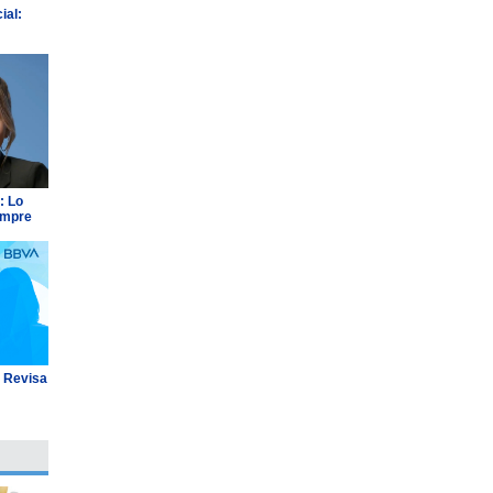
ial:
: Lo
empre
: Revisa