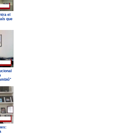
tra el
país que
ucional
a
ambió"
nes:
a
"