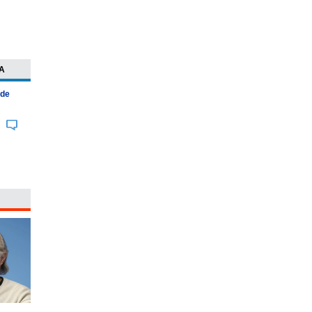
A
 de