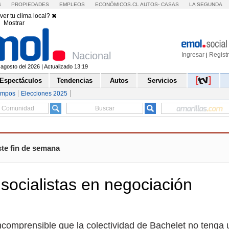
S
PROPIEDADES
EMPLEOS
ECONÓMICOS.CL
AUTOS
-
CASAS
LA SEGUNDA
ver tu clima local?
Mostrar
Nacional
Ingresar
Regist
|
agosto del 2026 | Actualizado 13:19
Espectáculos
Tendencias
Autos
Servicios
empos
Elecciones 2025
ste fin de semana
 socialistas en negociación
 incomprensible que la colectividad de Bachelet no tenga