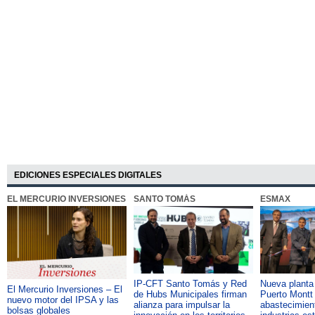
Dio negativo en la
nivel nacional
alcoholemia
EDICIONES ESPECIALES DIGITALES
EL MERCURIO INVERSIONES
SANTO TOMÁS
ESMAX
IP-CFT Santo Tomás y Red
Nueva plant
El Mercurio Inversiones – El
de Hubs Municipales firman
Puerto Montt 
nuevo motor del IPSA y las
alianza para impulsar la
abastecimient
bolsas globales