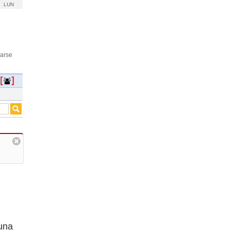
LUN
rarse
 una