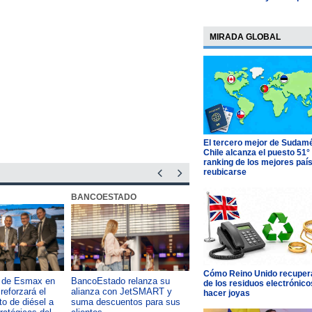
la "particularidad" del
proceso en Chile
MIRADA GLOBAL
El tercero mejor de Sudamé
Chile alcanza el puesto 51°
ranking de los mejores paí
reubicarse
BANCOESTADO
OTIC CCHC
Cómo Reino Unido recupera
a de Esmax en
BancoEstado relanza su
Capacitación como foco del
de los residuos electrónico
reforzará el
alianza con JetSMART y
desarrollo país: OTIC de la
hacer joyas
o de diésel a
suma descuentos para sus
CChC lanza podcast sobre e