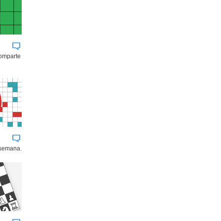
comparte
 semana.