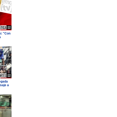
o: "Con
a
legada
saje a