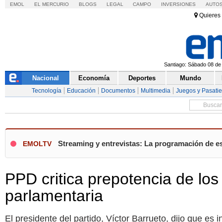
EMOL
EL MERCURIO
BLOGS
LEGAL
CAMPO
INVERSIONES
AUTO
Quieres 
Santiago: Sábado 08 de 
Nacional
Economía
Deportes
Mundo
Tecnología
Educación
Documentos
Multimedia
Juegos y Pasati
Streaming y entrevistas: La programación de e
EMOLTV
PPD critica prepotencia de los
parlamentaria
El presidente del partido, Víctor Barrueto, dijo que es