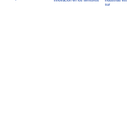
innovación en los territorios
industrias es
sur