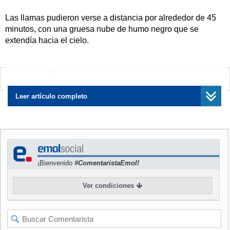
Las llamas pudieron verse a distancia por alrededor de 45
minutos, con una gruesa nube de humo negro que se
extendía hacia el cielo.
A la distancia podía percibirse una grúa, por lo que en un
pricipio no estaba claro si el incendio había afectado a una
¿Encontraste algún error?
Avísanos
casa o a alguna obra en el sector.
Leer artículo completo
Posteriormente se supo que se trataba de una bodega,
mientras bomberos realiza una investigación para dar con
las causas del siniestro.
En estos momentos, la situación ya se encuentra totalmente
¡Bienvenido
#ComentaristaEmol!
controlada.
Ver condiciones