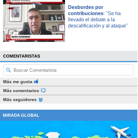
Desbordes por
contribuciones
: "Se ha
llevado el debate a la
descalificación y al ataque"
COMENTARISTAS
Más me gusta
Más comentarios
Más seguidores
MIRADA GLOBAL