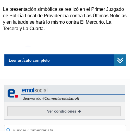
La presentación simbólica se realizó en el Primer Juzgado
de Policía Local de Providencia contra Las Últimas Noticias
y en la tarde se hará lo mismo contra El Mercurio, La
Tercera y La Cuarta.
Durante la jornada de ayer el abanderado explicó que la
imagen se trataba de una forma de agradecimiento a sus
¿Encontraste algún error?
Avísanos
votantes, pero el presidente de la organización civil,
Ernesto Medina, sostuvo que constituye propaganda
Leer artículo completo
electoral, lo que quedó en evidencia con la leyenda "Chile
quiere más" y "Piñera Presidente".
La ley sobre votaciones populares y escrutinios permite la
propaganda electoral desde el 1 de enero hasta las 24
¡Bienvenido
#ComentaristaEmol!
horas del 12 del mismo mes, por lo que a juicio de Medina,
la infracción es un hecho concreto.
Ver condiciones
Asimismo expresó que es inconcebible que el dinero de
Piñera le permita pagar a los medios denunciados por estas