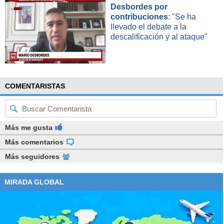
Desbordes por
contribuciones
: "Se ha
llevado el debate a la
descalificación y al ataque"
COMENTARISTAS
Más me gusta
Más comentarios
Más seguidores
MIRADA GLOBAL