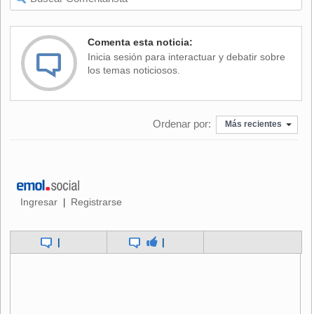
faltas, pues éstos sólo pagarán multas. "Consideramos que
el factor dinero no puede destruir la convivencia y en este
caso creemos que se nos está tratando de manipular
Comenta esta noticia:
excesivamente y por eso hemos presentado la denuncia
Inicia sesión para interactuar y debatir sobre
ante este juzgado", sostuvo.
los temas noticiosos.
El dirigente también afirmó que el empresario recurre a
engaños en su propaganda, pues usa a norteamericanos
Ordenar por:
reunidos en Wall Street para reflejar adhesión.
Más recientes
Al ser consultado si la candidata oficialista también infringió
la ley con el acto proselitista de ayer, Medina dijo que en
ese caso no hay falta, pues ella no le pagó a la prensa por
asistir.
Ingresar
Registrarse
|
|
|