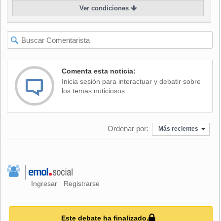
Ver condiciones
"Existen tres alternativas. Una es que estas muestras sean
de tejidos ya identificados; segundo es que no logremos
extraer ADN de las muestras deterioradas por el tiempo y
las condiciones en que las encontramos; y tercero, que es
lo que queremos, es que corresponda a identificación de
nuevas víctimas", afirmó.
Comenta esta noticia:
Inicia sesión para interactuar y debatir sobre
Sin embargo, reconoció que están en un "escenario
los temas noticiosos.
complicado", por lo que una de las probabilidades más
fuertes es que no se pueda extraer ADN.
Ordenar por:
"Es un escenario complicado por tres motivos: primero por
Más recientes
el estado del fuselaje es deducible lo fuerte del impacto que
sufrieron, segundo por el tiempo transcurrido y tercero por
las condiciones en que se encontraban debajo del agua y
los rigores a los que estuvieron sometidos en esas
circunstancias", aseveró.
Ingresar
Registrarse
Este debate ha finalizado.