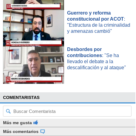
Guerrero y reforma
constitucional por ACOT
:
"Estructura de la criminalidad
y amenazas cambió"
Desbordes por
contribuciones
: "Se ha
llevado el debate a la
descalificación y al ataque"
COMENTARISTAS
Más me gusta
Más comentarios