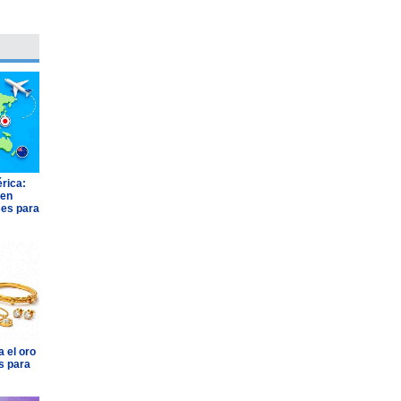
rica:
 en
ses para
 el oro
s para