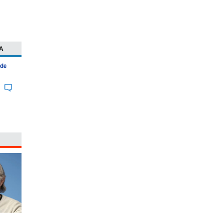
A
 de