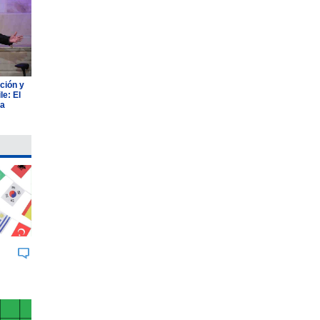
ción y
e: El
ia