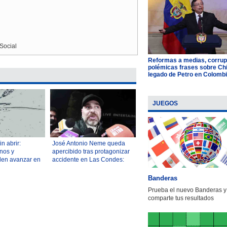
Social
Reformas a medias, corrup
polémicas frases sobre Chil
legado de Petro en Colomb
JUEGOS
in abrir:
José Antonio Neme queda
nos y
apercibido tras protagonizar
den avanzar en
accidente en Las Condes:
itiva por Paso
Dio negativo en la
res
alcoholemia
Banderas
Prueba el nuevo Banderas y
comparte tus resultados