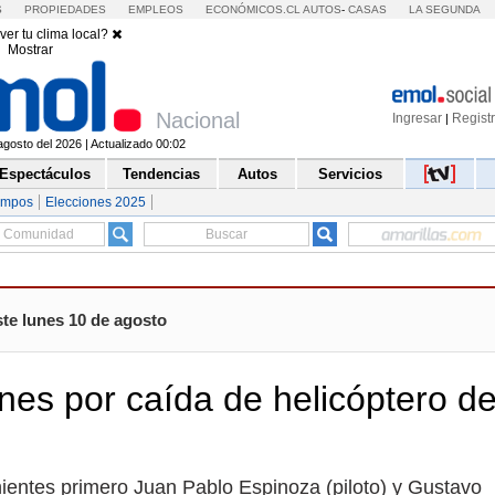
S
PROPIEDADES
EMPLEOS
ECONÓMICOS.CL
AUTOS
-
CASAS
LA SEGUNDA
ver tu clima local?
Mostrar
Nacional
Ingresar
Regist
|
gosto del 2026 | Actualizado 00:02
Espectáculos
Tendencias
Autos
Servicios
empos
Elecciones 2025
te lunes 10 de agosto
nes por caída de helicóptero de
tenientes primero Juan Pablo Espinoza (piloto) y Gustavo