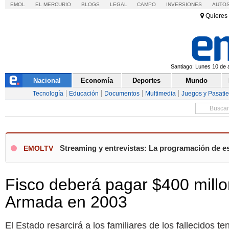
EMOL
EL MERCURIO
BLOGS
LEGAL
CAMPO
INVERSIONES
AUTO
Quieres 
Santiago: Lunes 10 de a
Nacional
Economía
Deportes
Mundo
Tecnología
Educación
Documentos
Multimedia
Juegos y Pasati
Streaming y entrevistas: La programación de es
EMOLTV
Fisco deberá pagar $400 millo
Armada en 2003
El Estado resarcirá a los familiares de los fallecidos 