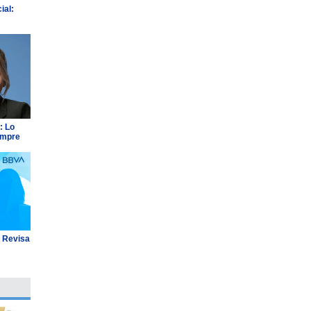
ial:
: Lo
empre
: Revisa