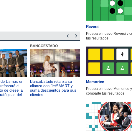
Reversi
Prueba el nuevo Reversi y 
tus resultados
BANCOESTADO
OTIC CCHC
a de Esmax en
BancoEstado relanza su
Capacitación como foco del
Memorice
reforzará el
alianza con JetSMART y
desarrollo país: OTIC de la
Prueba el nuevo Memorice y
o de diésel a
suma descuentos para sus
CChC lanza podcast sobre e
comparte tus resultados
tratégicas del
clientes
impacto de formar talento