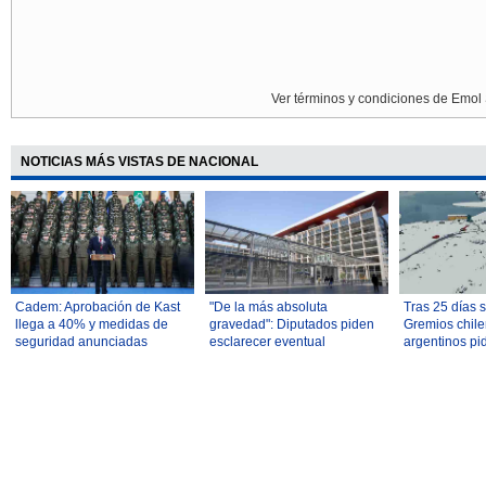
Ver términos y condiciones de Emol 
NOTICIAS MÁS VISTAS DE NACIONAL
Cadem: Aprobación de Kast
"De la más absoluta
Tras 25 días s
llega a 40% y medidas de
gravedad": Diputados piden
Gremios chile
seguridad anunciadas
esclarecer eventual
argentinos pi
concitan alto apoyo
ciberespionaje a empresas
solución defin
de telecomunicaciones
Los Libertado