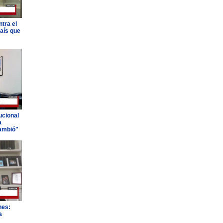
tra el
país que
ucional
a
ambió"
nes:
a
"