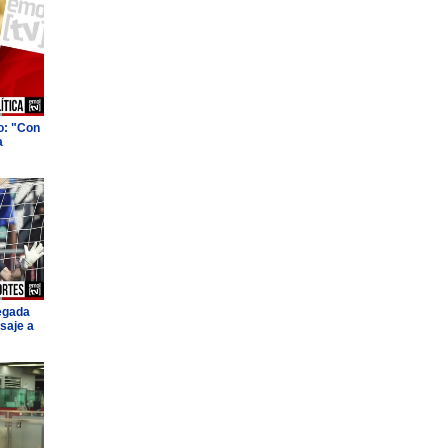
o: "Con
a
legada
saje a