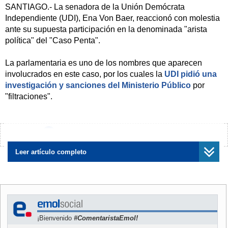
SANTIAGO.- La senadora de la Unión Demócrata
Independiente (UDI), Ena Von Baer, reaccionó con molestia
ante su supuesta participación en la denominada "arista
política" del "Caso Penta".
La parlamentaria es uno de los nombres que aparecen
involucrados en este caso, por los cuales la
UDI pidió una
investigación y sanciones del Ministerio Público
por
"filtraciones".
"Son momentos amargos y dolorosos cuando uno está en
política. Cuando uno se ve enfrentado a acusaciones
¿Encontraste algún error?
Avísanos
infundadas e injustas y que se basan en rumores", señaló
la senadora en conversación con Canal 24 Horas.
Leer artículo completo
En esa línea, enfatizó que "aquí yo no tengo conocimiento
de ninguna investigación y además se sindica a nuestro
partido. Se trata solamente de casos de prensa. Se repite
mi nombre y el de otras personas. No tengo ningún tipo de
¡Bienvenido
#ComentaristaEmol!
financiamiento fuera de la ley".