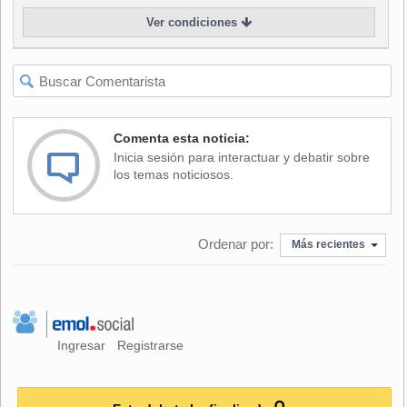
Ver condiciones
Consultada sobre si la política es "sin llorar", Von Baer
respondió que "yo creo que la política si es con llorar".
"Nunca me han llamado a declarar, el fiscal nunca dijo nada
y yo no soy siempreculpable de nada. Lo he descartado y
negado siempre", indicó.
Comenta esta noticia:
Inicia sesión para interactuar y debatir sobre
"Yo entregué mis datos de campaña al Servel y están
los temas noticiosos.
recibidos sin ningún tipo de reparos", acusó.
Ordenar por:
Más recientes
Ingresar
Registrarse