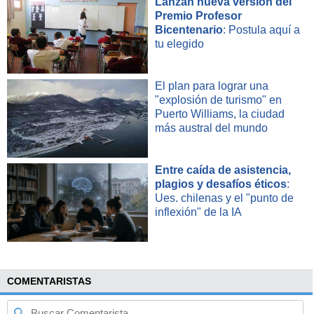
Lanzan nueva versión del
Premio Profesor
Bicentenario
: Postula aquí a
tu elegido
El plan para lograr una
"explosión de turismo" en
Puerto Williams, la ciudad
más austral del mundo
Entre caída de asistencia,
plagios y desafíos éticos
:
Ues. chilenas y el "punto de
inflexión" de la IA
COMENTARISTAS