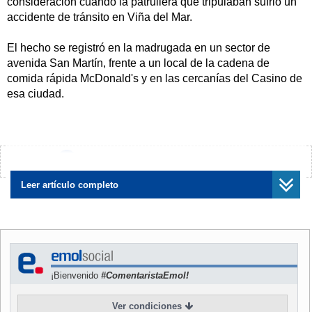
consideración cuando la patrullera que tripulaban sufrió un
accidente de tránsito en Viña del Mar.
El hecho se registró en la madrugada en un sector de
avenida San Martín, frente a un local de la cadena de
comida rápida McDonald's y en las cercanías del Casino de
esa ciudad.
El incidente se produjo cuando el vehículo policial
participaba en la persecución de un automóvil que había
cruzado varias luces rojas. Los fugitivos intentaron impactar
¿Encontraste algún error?
Avísanos
a la patrulla antes de continuar su escapatoria.
Leer artículo completo
Mientras perseguía a los sospechosos, el conductor del
móvil de Carabineros perdió el control de la máquina, que
se estrelló contra una barrera de contención situada frente
al establecimiento comercial.
¡Bienvenido
#ComentaristaEmol!
La patrullera luego se incendió. Los funcionarios
lesionados fueron trasladados al hospital de Viña del Mar,
Ver condiciones
según radio Bío-Bío.