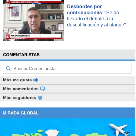
Desbordes por
contribuciones
: "Se ha
llevado el debate a la
descalificación y al ataque"
COMENTARISTAS
Más me gusta
Más comentarios
Más seguidores
MIRADA GLOBAL