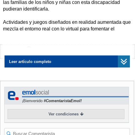
las familias de los niños y niñas con esta discapacidad
pudieran identificarla.
Actividades y juegos diseñados en realidad aumentada que
mezcla el entorno real con lo virtual para fomentar el
aprendizaje y desarrollo de niños con síndrome de Down.
Así funciona la aplicación móvil intAR21, plataforma creada
por un equipo multidisciplinario de nueve alumnos de la
¿Encontraste algún error?
Avísanos
Universidad de La Serena.
Leer artículo completo
La plataforma se utiliza a través de dispositivos móviles
como tablets y smartphones y se presenta como un
complemento para la educación en las distintas etapas de
la infancia tanto en escuelas como en casa.
¡Bienvenido
#ComentaristaEmol!
La idea surgió con el interés de desarrollar un proyecto de
realidad aumentada con fines sociales y se desarrolló en
Ver condiciones
este sentido por la cercanía de algunos de sus miembros
con el síndrome de Down.
El equipo multidisciplinario está conformado por Joaquín