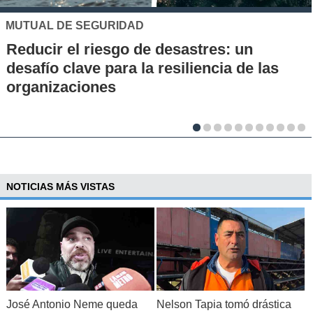
UC
res: un
Los 70 años de la Carrera 
ncia de las
la UC: Conoce su historia, h
al desarrollo científico del p
NOTICIAS MÁS VISTAS
José Antonio Neme queda
Nelson Tapia tomó drástica