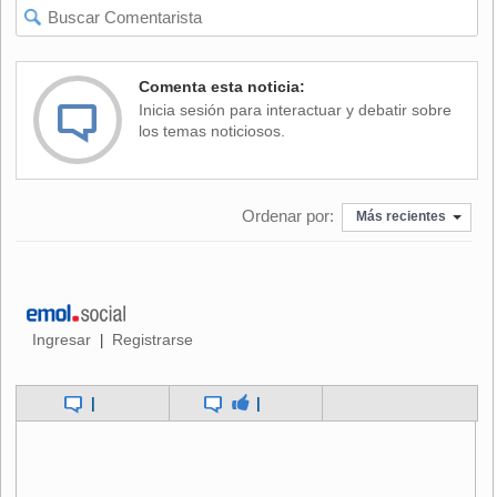
seguridad, constataron periodistas.
Los brasileños no concedieron de inmediato declaraciones
Comenta esta noticia:
a los reporteros.
Inicia sesión para interactuar y debatir sobre
los temas noticiosos.
El entrenador de los verdeamarillos, Wanderley
Luxemburgo, anunció desde Brasil que en la noche del
lunes realizará una práctica ligera en el estadio El Campín
Ordenar por:
de la lluviosa Bogotá, ciudad ubicada a 2.600 metros sobre
Más recientes
el nivel del mar.
El partido Colombia-Brasil será el primero de la serie
clasificatoria sudamericana para el Mundial que Corea del
Sur y Japón organizarán en el 2002.
Ingresar
Registrarse
|
|
|