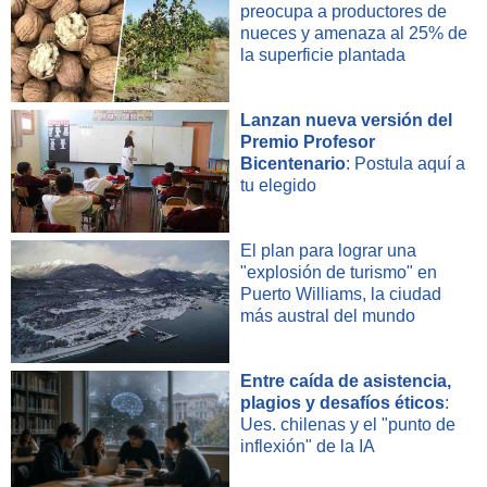
preocupa a productores de
nueces y amenaza al 25% de
la superficie plantada
Lanzan nueva versión del
Premio Profesor
Bicentenario
: Postula aquí a
tu elegido
El plan para lograr una
"explosión de turismo" en
Puerto Williams, la ciudad
más austral del mundo
Entre caída de asistencia,
plagios y desafíos éticos
:
Ues. chilenas y el "punto de
inflexión" de la IA