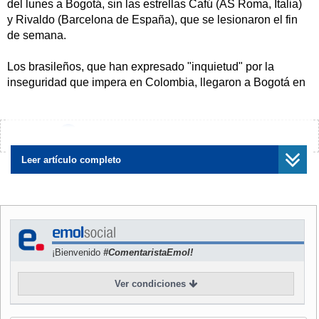
del lunes a Bogotá, sin las estrellas Cafú (AS Roma, Italia)
y Rivaldo (Barcelona de España), que se lesionaron el fin
de semana.
Los brasileños, que han expresado "inquietud" por la
inseguridad que impera en Colombia, llegaron a Bogotá en
medio de un vasto esquema de vigilancia dispuesto por la
Policía Metropolitana y el servicio secreto colombiano
(DAS).
¿Encontraste algún error?
Avísanos
Radioemisoras colombianas afirmaron que la delegación
Leer artículo completo
brasileña arribó a la capital con su propio jefe de seguridad
y un cocinero.
El plantel de los tetracampeones del mundo llegó hacia las
13H30 locales (18H30 GMT) a Bogotá en un avión fletado
¡Bienvenido
#ComentaristaEmol!
de la compañía brasileña Varig.
Ver condiciones
Un autobús recogió a los deportistas en el aeropuerto
Eldorado y los trasladó al hotel Tequendama, en el centro
de la ciudad, donde también regían severas medidas de