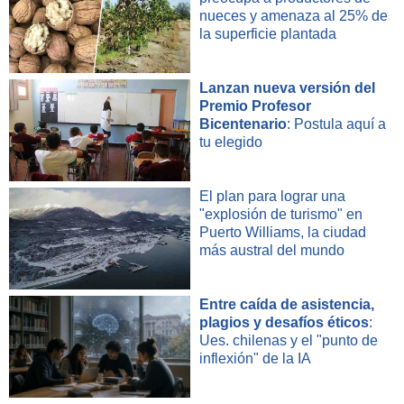
nueces y amenaza al 25% de
la superficie plantada
Lanzan nueva versión del
Premio Profesor
Bicentenario
: Postula aquí a
tu elegido
El plan para lograr una
"explosión de turismo" en
Puerto Williams, la ciudad
más austral del mundo
Entre caída de asistencia,
plagios y desafíos éticos
:
Ues. chilenas y el "punto de
inflexión" de la IA