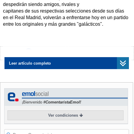
despedirán siendo amigos, rivales y
capitanes de sus respectivas selecciones desde sus días
en el Real Madrid, volverán a enfrentarse hoy en un partido
entre los originales y más grandes "galácticos".
Solamente uno va a sobrevivir, mientras que el otro dejará
el gran escenario del fútbol cuando se apaguen las luces
del estadio Allianz Arena, luego del choque entre Francia y
¿Encontraste algún error?
Avísanos
Portugal por la segunda semifinal de la Copa del Mundo.
Leer artículo completo
Figo ya despidió del Mundial a otro colega y compañero, el
inglés David Beckham, luego de que Portugal venciera por
penales a Inglaterra en cuartos de final.
Después de ese choque el inglés hizo pública su renuncia
¡Bienvenido
#ComentaristaEmol!
a la capitanía de su selección.
Ver condiciones
Zidane, por su parte, le dio la despedida a Raúl, Ronaldo y
Roberto Carlos, sus compañeros en Real Madrid, en la
victoria de Francia sobre España y Brasil.