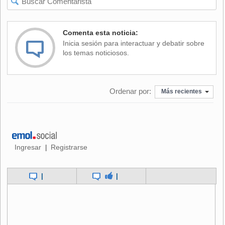
Hace poco menos de un año, Figo y Zidane estaban
retirados de sus selecciones nacionales, fatigados, heridos
Comenta esta noticia:
y desmoralizados por las presiones y las críticas que
Inicia sesión para interactuar y debatir sobre
siguieron luego de la Eurocopa 2004.
los temas noticiosos.
Sus regresos probaron el viejo adagio de que la forma
puede ser temporaria, pero la clase es permanente. Zidane
Ordenar por:
cumplió 34 años el 23 junio, el mismo día que Francia
Más recientes
venció a Togo 2-0 y se aseguró la clasificación para la
segunda ronda.
El capitán francés anunció que después del Mundial, que
finaliza el 9 de julio, se retirará del fútbol. Figo, quien
Ingresar
Registrarse
|
celebrará su cumpleaños 34 en noviembre, dejó su futuro
abierto después de haber jugado con vigor y energía y
|
|
podría seguir en Inter de Milán por otra temporada.
Ambos capitanes se verán las caras a partir de las 15:00
horas de hoy. Francia y Portugal buscarán al finalista que
llegue al partido final para medirse con la poderosa