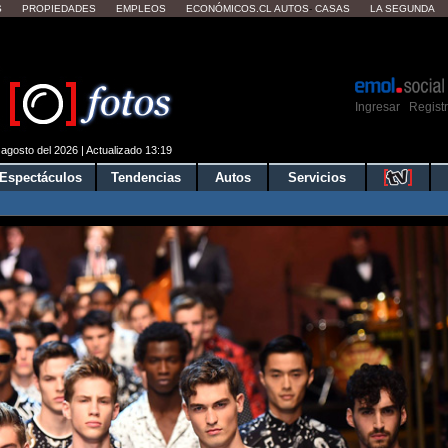
S
PROPIEDADES
EMPLEOS
ECONÓMICOS.CL
AUTOS
-
CASAS
LA SEGUNDA
ver tu clima local?
Mostrar
Ingresar
Regist
|
agosto del 2026 | Actualizado 13:19
Espectáculos
Tendencias
Autos
Servicios