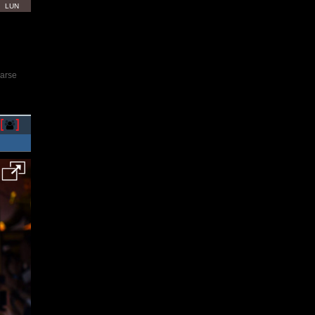
LUN
rarse