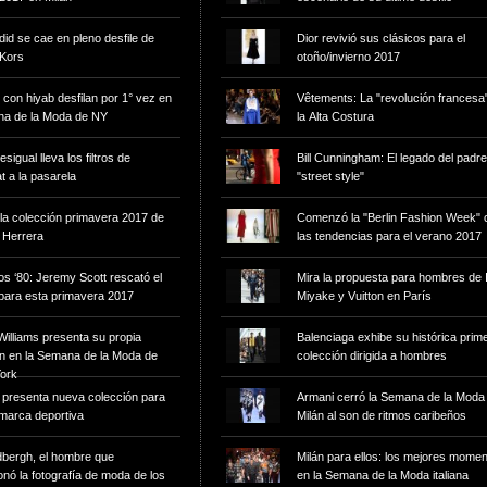
did se cae en pleno desfile de
Dior revivió sus clásicos para el
 Kors
otoño/invierno 2017
 desfilan por 1° vez en
Vêtements: La "revolución francesa
na de la Moda de NY
la Alta Costura
sigual lleva los filtros de
Bill Cunningham: El legado del padre
 a la pasarela
"street style"
la colección primavera 2017 de
Comenzó la "Berlin Fashion Week" 
 Herrera
las tendencias para el verano 2017
os ‘80: Jeremy Scott rescató el
Mira la propuesta para hombres de 
para esta primavera 2017
Miyake y Vuitton en París
illiams presenta su propia
Balenciaga exhibe su histórica prim
ón en la Semana de la Moda de
colección dirigida a hombres
ork
 presenta nueva colección para
Armani cerró la Semana de la Moda
 marca deportiva
Milán al son de ritmos caribeños
dbergh, el hombre que
Milán para ellos: los mejores mome
onó la fotografía de moda de los
en la Semana de la Moda italiana