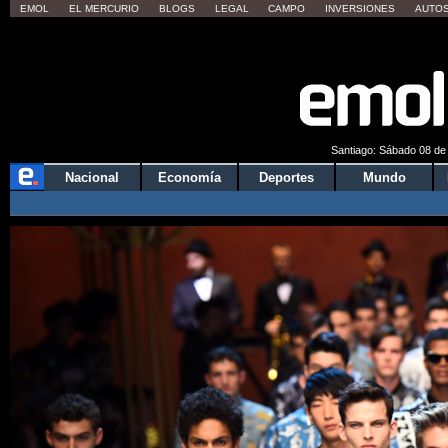
EMOL
EL MERCURIO
BLOGS
LEGAL
CAMPO
INVERSIONES
AUTO
Quieres 
Santiago: Sábado 08 de 
Nacional
Economía
Deportes
Mundo