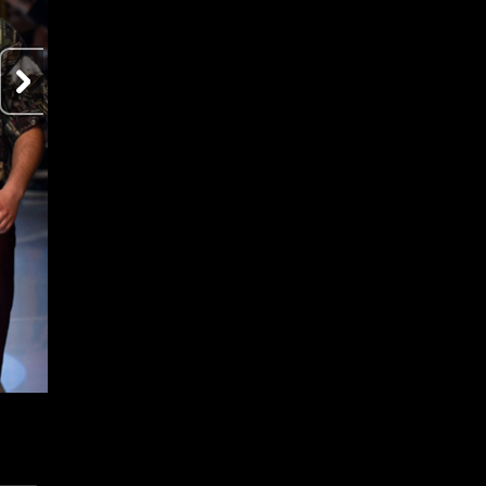
Milán para ellos: los mejores momentos en la Semana de la M