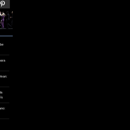
Foto 2 de 16 | 20/06/2016 | Crédito : AFP
ibe
para
lvan:
la
ís
ano: