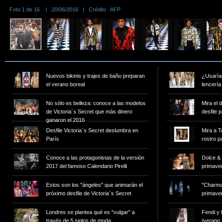
Foto 1 de 16 | 20/06/2016 | Crédito : AFP
de Sole
Nuevos bikinis y trajes de baño preparan
¿Usarías
el verano boreal
lencería
No sólo es belleza: conoce a las modelos
Mira el 
de Victoria´s Secret que más dinero
desfile 
ganaron el 2016
Desfile Victoria´s Secret deslumbra en
Mira a 
París
rostro p
Conoce a las protagonistas de la versión
Dolce &
2017 del famoso Calendario Pirelli
primave
Estos son los "ángeles" que animarán el
"Charman
próximo desfile de Victoria´s Secret
primave
Londres se plantea qué es "vulgar" a
Fendi y
través de 5 siglos de moda
/verano 