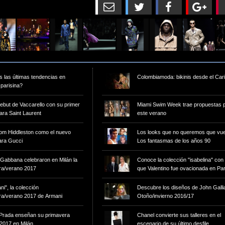
dad”
90
 las últimas tendencias en
Colombiamoda: bikinis desde el Car
 parisina?
debut de Vaccarello con su primer
Miami Swim Week trae propuestas 
para Saint Laurent
este verano
Tom Hiddleston como el nuevo
Los looks que no queremos que vue
ara Gucci
Los fantasmas de los años 90
 Gabbana celebraron en Milán la
Conoce la colección "isabelina" con 
ra/verano 2017
que Valentino fue ovacionada en Par
i", la colección
Descubre los diseños de John Galli
ra/verano 2017 de Armani
Otoño/invierno 2016/17
 Prada enseñan su primavera
Chanel convierte sus talleres en el
2017 en Milán
escenario de su último desfile