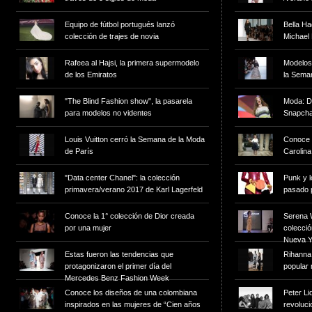
Equipo de fútbol portugués lanzó
Bella Ha
colección de trajes de novia
Michael
Rafeea al Hajsi, la primera supermodelo
Modelos con hiyab
de los Emiratos
la Sema
"The Blind Fashion show", la pasarela
Moda: De
para modelos no videntes
Snapchat
Louis Vuitton cerró la Semana de la Moda
Conoce 
de París
Carolina
"Data center Chanel": la colección
Punk y l
primavera/verano 2017 de Karl Lagerfeld
pasado 
Conoce la 1° colección de Dior creada
Serena W
por una mujer
colecci
Nueva Y
Estas fueron las tendencias que
Rihanna
protagonizaron el primer día del
popular
Mercedes Benz Fashion Week
Conoce los diseños de una colombiana
Peter Li
inspirados en las mujeres de “Cien años
revoluci