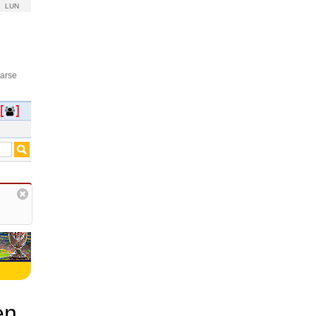
LUN
rarse
en