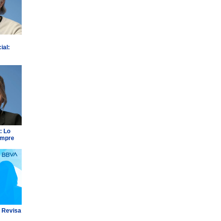
ial:
: Lo
empre
: Revisa