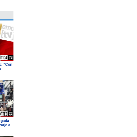
o: "Con
a
legada
saje a