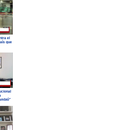
tra el
país que
ucional
a
ambió"