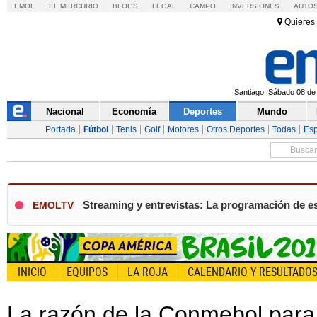
EMOL
EL MERCURIO
BLOGS
LEGAL
CAMPO
INVERSIONES
AUTO
Quieres 
Santiago: Sábado 08 de 
Nacional
Economía
Deportes
Mundo
Portada
Fútbol
Tenis
Golf
Motores
Otros Deportes
Todas
Esp
Streaming y entrevistas: La programación de e
EMOLTV
INICIO
EQUIPOS
LA ROJA
CALENDARIO Y RESULTADO
La razón de la Conmebol para 