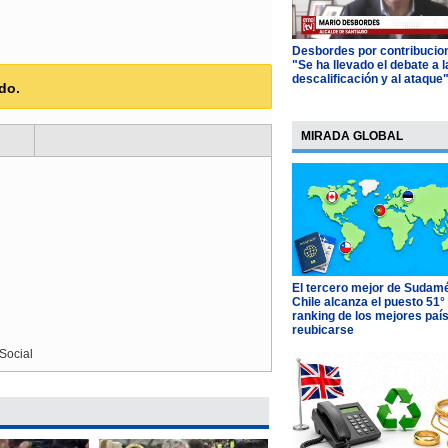
Desbordes por contribucio
"Se ha llevado el debate a l
descalificación y al ataque
do.
MIRADA GLOBAL
El tercero mejor de Sudamé
Chile alcanza el puesto 51°
ranking de los mejores paí
reubicarse
Social