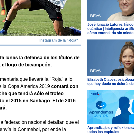
José Ignacio Latorre, físico
cuántico | Inteligencia artific
cómo entenderla sin miedo
Instagram de la "Roja"
te lunes la defensa de los títulos de
á el logo de bicampeón.
mentaria que llevará la "Roja" a lo
Elizabeth Clapés, psicóloga
que hoy duele no dolerá si
de la Copa América 2019
contará con
he que tendrá sólo el trofeo
do el 2015 en Santiago. El de 2016
rá.
a federación nacional detallan que el
Aprendizajes y reflexiones
 envía la Conmebol, por ende la
todos los capítulos