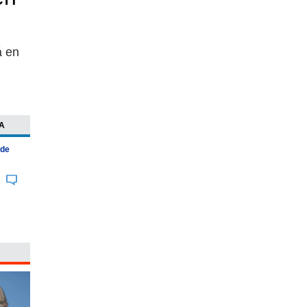
á en
A
 de