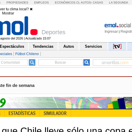
S
PROPIEDADES
EMPLEOS
ECONÓMICOS.CL
AUTOS
-
CASAS
LA SEGUNDA
ver tu clima local?
Mostrar
Deportes
Ingresar
Regist
|
agosto del 2026 | Actualizado 15:07
Espectáculos
Tendencias
Autos
Servicios
eciales
Fútbol Chileno
ste fin de semana
S
ESTADÍSTICAS
SIMULADOR
que Chile lleve sólo una copa 