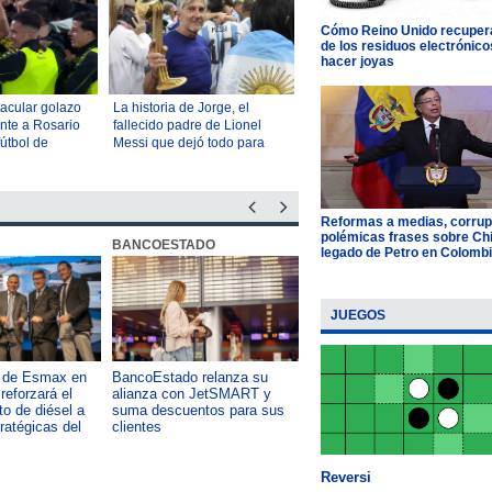
Cómo Reino Unido recupera
de los residuos electrónico
hacer joyas
tacular golazo
La historia de Jorge, el
ente a Rosario
fallecido padre de Lionel
fútbol de
Messi que dejó todo para
que su hijo fuese una
leyenda del fútbol
Reformas a medias, corrup
polémicas frases sobre Chil
BANCOESTADO
OTIC CCHC
legado de Petro en Colomb
JUEGOS
a de Esmax en
BancoEstado relanza su
Capacitación como foco del
reforzará el
alianza con JetSMART y
desarrollo país: OTIC de la
o de diésel a
suma descuentos para sus
CChC lanza podcast sobre e
tratégicas del
clientes
impacto de formar talento
Reversi