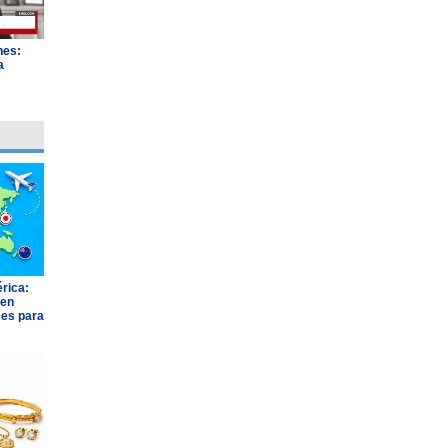
nes:
a
"
rica:
 en
ses para