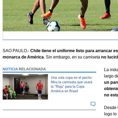
SAO PAULO.-
Chile tiene el uniforme listo para arrancar es
monarca de América
. Sin embargo, en su camiseta
no lucir
NOTICIA
RELACIONADA
La indu
largo 
Una sola copa en el pecho:
Mira la camiseta que usará
un parc
la "Roja" para la Copa
obteni
América en Brasil
no esta
Desde l
logo lo