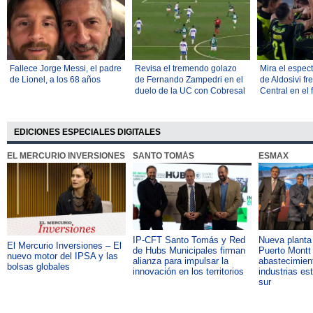
Fallece Jorge Messi, el padre
Revisa el tremendo golazo
Mira el espec
de Lionel, a los 68 años
de Fernando Zampedri en el
de Aldosivi fr
duelo de la UC con Cobresal
Central en el 
por el Torneo Nacional
Argentina
EDICIONES ESPECIALES DIGITALES
EL MERCURIO INVERSIONES
SANTO TOMÁS
ESMAX
IP-CFT Santo Tomás y Red
Nueva plant
El Mercurio Inversiones – El
de Hubs Municipales firman
Puerto Montt 
nuevo motor del IPSA y las
alianza para impulsar la
abastecimient
bolsas globales
innovación en los territorios
industrias es
sur