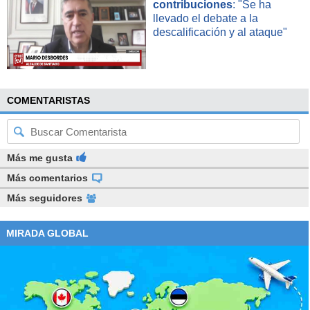
contribuciones
: "Se ha
llevado el debate a la
descalificación y al ataque"
COMENTARISTAS
Más me gusta
Más comentarios
Más seguidores
MIRADA GLOBAL