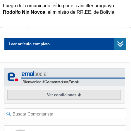
Luego del comunicado leído por el canciller uruguayo
Rodolfo Nin Novoa
, el ministro de RR.EE. de Bolivia,
Diego Pary
, explicó que no firmaron la declaración
"porque no estamos de acuerdo con la integridad de la
declaración que se ha presentado y más bien nos
¿Encontraste algún error?
Avísanos
sumamos al Mecanismo de Montevideo"
.
Leer artículo completo
No obstante, el jefe diplomático aseguró que su país
seguirá siendo parte del GIC y está dispuesto a trabajar
"con todos los países que promuevan el diálogo".
NOTICIA
RELACIONADA
¡Bienvenido
#ComentaristaEmol!
Grupo de Contacto
sorprende y emplaza a
Ver condiciones
Venezuela a realizar
"elecciones presidenciales
libres"