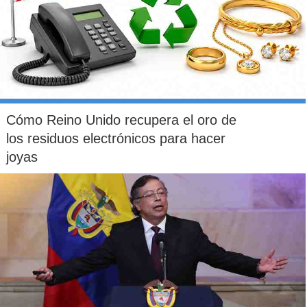
Araqchí
, también mencionó
posibles negociaciones
con EE.UU.
, pidiendo garantías de que
no volverá a
lanzar un ataque militar
.
Cómo Reino Unido recupera el oro de
los residuos electrónicos para hacer
joyas
Ministro iraní de Exteriores, Abás Araqchí. | EFE
"Sabemos que
en las relaciones internacionales no
existen garantías absolutas
, pero es legítimo
exigir
señales claras de que no se repetirá el mismo
comportamiento
", sostuvo Araqchí, quien dijo haber
recibido mensajes de parte de Washington para