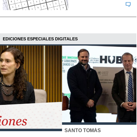
Netanyahu?
Y si nada, ¿qué (información
comprometedora) podría tener el Mossad sobre la
Casa Blanca para actuar de esta manera?", escribió
el jefe de la diplomacia iraní en X.
EDICIONES ESPECIALES DIGITALES
Araqchí afirmó que
Irán "nunca aceptará nada que
diga un criminal de guerra buscado"
, en referencia
a Netanyahu.
Ante este escenario y con las partes decididas a no
ceder,
repetir el éxito de 2015 en las negociaciones
parece una misión imposible
.
SANTO TOMÁS