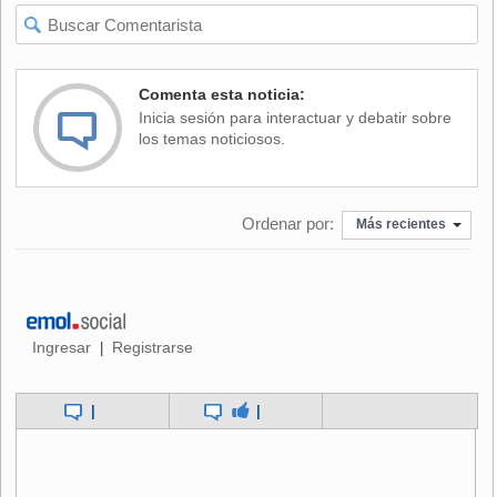
con
Teherán desafiando los límites del
enriquecimiento de uranio
, Washington intentando
retomar el control del asunto y
Europa al borde de
reactivar duras sanciones
bajo el mecanismo
Comenta esta noticia:
conocido como "snapback".
Inicia sesión para interactuar y debatir sobre
los temas noticiosos.
El acuerdo nuclear de Irán
Ordenar por:
Más recientes
El 14 de julio de 2015,
Irán
y las
potencias
mundiales
rubricaron uno de los pactos más difíciles
de alcanzar, oficialmente denominado
Plan de
Acción Integral Conjunto (PAIC)
.
Ingresar
Registrarse
|
El pacto, que se logró tras dos años y medio de
|
|
intensas negociaciones, contemplaba la
limitación
del programa nuclear iraní a cambio del
levantamiento de las sanciones internacionales
.