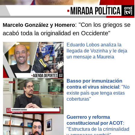
Bandera de la Organización de Naciones Unidas (ONU). | AP
: "Con los griegos se
Marcelo González y Homero
Para Irán, recurrir al "
snapback
" en estas
acabó toda la originalidad en Occidente"
circunstancias es "
irrelevante
" y
carece de
"fundamento jurídico, político y ético"
.
Eduardo Lobos analiza la
llegada de Vozinha y le deja
un mensaje a Maureia
"Los
países europeos
han violado sus compromisos
esenciales en el acuerdo nuclear y
no tienen
legitimidad para recurrir a este mecanismo
", afirmó
Basso por inmunización
el vocero de la diplomacia iraní.
contra el virus sincicial
: "No
existe país que tenga estas
Pero para Europa, el "
snapback
" es una
herramienta
coberturas"
legítima ante el incumplimiento de Irán
de sus
compromisos nucleares.
Guerrero y reforma
constitucional por ACOT
:
Con evidente preocupación,
Irán pidió a los
"Estructura de la criminalidad