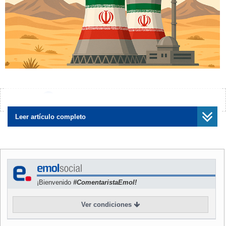
Una década después de la firma del
histórico
¿Encontraste algún error?
Avísanos
acuerdo nuclear entre Irán y las principales
Leer artículo completo
potencias mundiales
, que parecía poner fin a las
preocupaciones sobre el programa atómico iraní, el
conflicto persiste
y las
tensiones han llegado a
sus niveles más altos
, incluso con una guerra
reciente.
¡Bienvenido
#ComentaristaEmol!
Lo que se presentó como un logro diplomático sin
Ver condiciones
precedentes hoy se convirtió en una dura disputa,