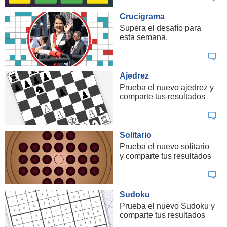
el sábado en una entrevista con Fox News que
Crucigrama
cualquier pacto debería incluir el "cero
Supera el desafío para
enriquecimiento de uranio y ningún misil balístico"
esta semana.
con alcance superior a 480 kilómetros
.
Ajedrez
Prueba el nuevo ajedrez y
comparte tus resultados
Solitario
Prueba el nuevo solitario
y comparte tus resultados
Primer ministro de Israel, Benjamín Netanyahu. | AP
Irán respondió de forma
sarcástica
a esas
Sudoku
exigencias.
Prueba el nuevo Sudoku y
comparte tus resultados
"
¿Qué podría estar fumando exactamente