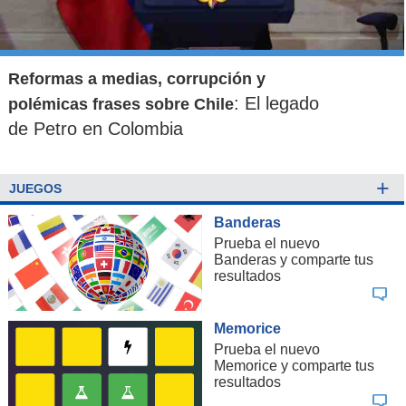
volver a la mesa de negociaciones
.
Por su parte, el viceministro iraní de Exteriores para
Reformas a medias, corrupción y
Asuntos Jurídicos e Internacionales, Kazem
: El legado
polémicas frases sobre Chile
Gharibabadi, dijo a la televisión estatal que
sus
de Petro en Colombia
posturas de principios en unas posibles
conversaciones "no cambiarán respecto a antes
de la guerra"
, en alusión al
derecho de Irán al
+
JUEGOS
enriquecimiento de uranio
con fines pacíficos.
Banderas
Prueba el nuevo
"
Estamos más determinados en defender los
Banderas y comparte tus
derechos de Irán
", afirmó Gharibabadi.
resultados
Pero
Israel continúa presionando
para que un
Memorice
posible acuerdo con Irán garantice sus intereses.
Prueba el nuevo
Memorice y comparte tus
resultados
El primer ministro israelí,
Benjamín Netanyahu
, dijo