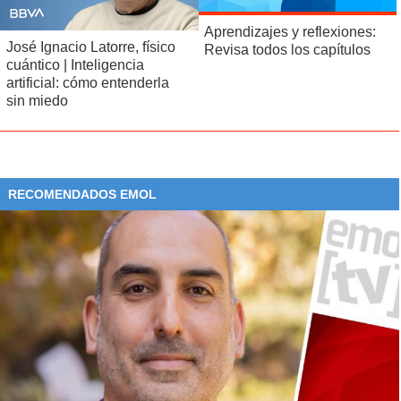
La situación podría empeorar próximamente si
Francia
,
Alemania
y el
Reino Unido
, conocidos
Aprendizajes y reflexiones:
José Ignacio Latorre, físico
como
E3
, cumplen su
amenaza de activar, antes del
Revisa todos los capítulos
cuántico | Inteligencia
18 de octubre, el mecanismo denominado
artificial: cómo entenderla
"snapback"
, que restablece automáticamente las
sin miedo
sanciones aprobadas por la ONU contra Irán
.
De activarse,
se restablecerían el embargo de
armas de la ONU
, así como controles de exportación,
RECOMENDADOS EMOL
prohibiciones de viaje, congelación de activos y otras
restricciones a personas, entidades y bancos iraníes.