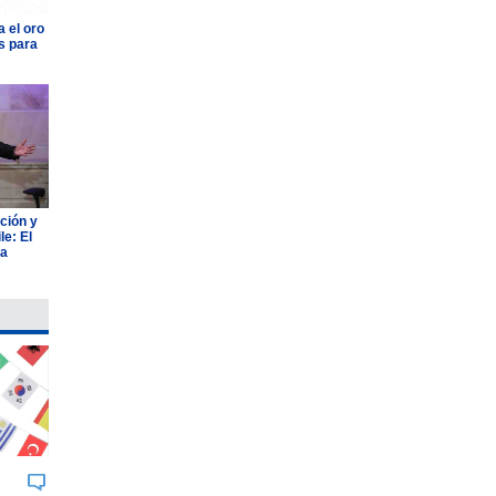
 el oro
s para
ción y
e: El
ia