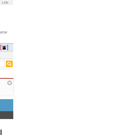
LUN
rarse
l