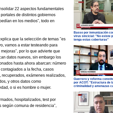
onsolidar 22 aspectos fundamentales
 portales de distintos gobiernos
pedían en los medios", todo en
Basso por inmunización con
virus sincicial: "No existe 
xplica que la selección de temas "es
tenga estas coberturas"
vo, vamos a estar testeando para
 mejoras", por lo que advierte que
an datos nuevos, sin embargo los
ionados hasta ahora abarcan: número
e contagiados a la fecha, casos
, recuperados, exámenes realizados,
Guerrero y reforma constit
idos, y otros datos como
por ACOT: "Estructura de l
criminalidad y amenazas c
dad, o si es hombre o mujer.
rmados, hospitalizados, test por
dos según comuna de residencia",