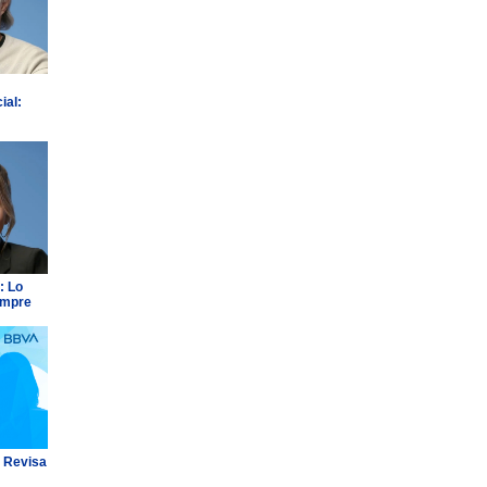
ial:
: Lo
empre
: Revisa