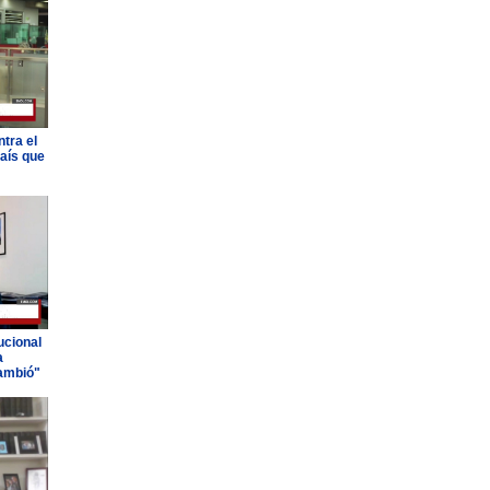
tra el
país que
ucional
a
ambió"