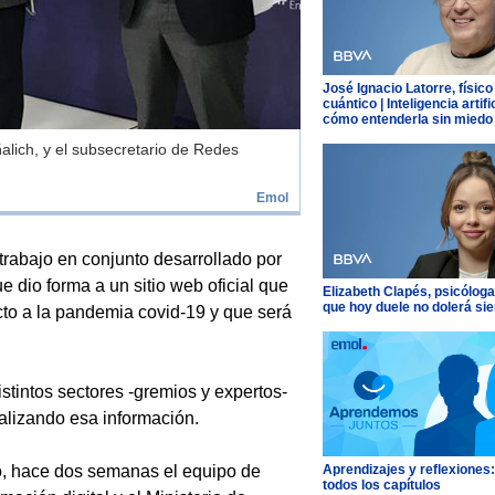
José Ignacio Latorre, físico
cuántico | Inteligencia artific
cómo entenderla sin miedo
alich, y el subsecretario de Redes
Emol
l trabajo en conjunto desarrollado por
e dio forma a un sitio web oficial que
Elizabeth Clapés, psicóloga
que hoy duele no dolerá si
cto a la pandemia covid-19 y que será
stintos sectores -gremios y expertos-
alizando esa información.
Aprendizajes y reflexiones
o, hace dos semanas el equipo de
todos los capítulos