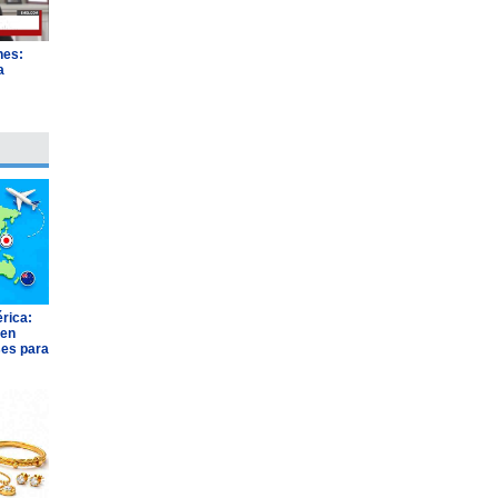
nes:
a
"
rica:
 en
ses para