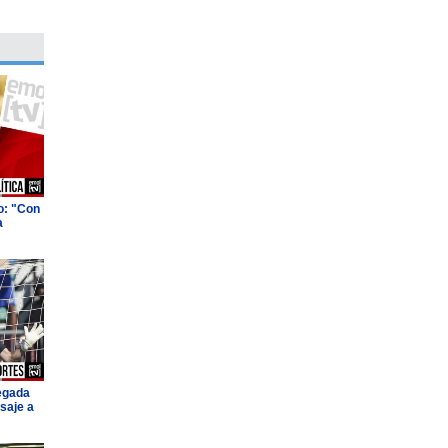
o: "Con
a
legada
saje a