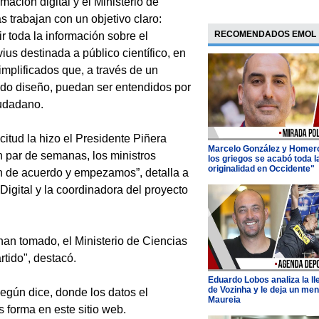
rmación digital y el Ministerio de
s trabajan con un objetivo claro:
RECOMENDADOS EMOL
ir toda la información sobre el
ius destinada a público científico, en
implificados que, a través de un
do diseño, puedan ser entendidos por
udadano.
icitud la hizo el Presidente Piñera
Marcelo González y Homer
 par de semanas, los ministros
los griegos se acabó toda l
originalidad en Occidente"
 de acuerdo y empezamos”, detalla a
 Digital y la coordinadora del proyecto
 han tomado, el Ministerio de Ciencias
tido", destacó.
Eduardo Lobos analiza la l
de Vozinha y le deja un men
según dice, donde los datos el
Maureia
s forma en este sitio web.