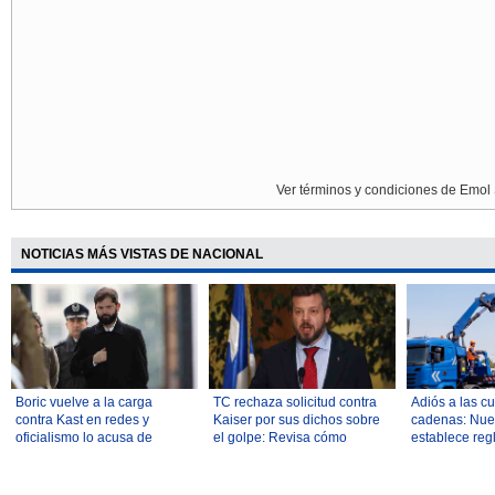
Ver términos y condiciones de Emol 
NOTICIAS MÁS VISTAS DE NACIONAL
Boric vuelve a la carga
TC rechaza solicitud contra
Adiós a las c
contra Kast en redes y
Kaiser por sus dichos sobre
cadenas: Nue
oficialismo lo acusa de
el golpe: Revisa cómo
establece reg
romper la "tradición
votaron
remolcar vehí
republicana"
en la vía públ