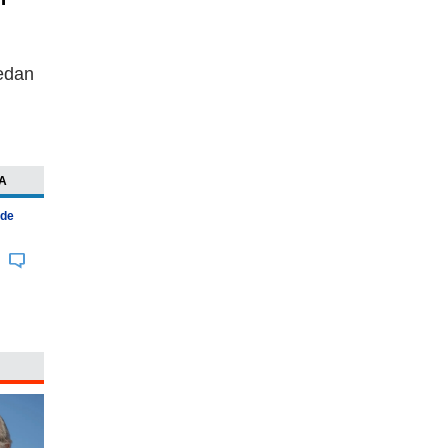
uedan
A
 de