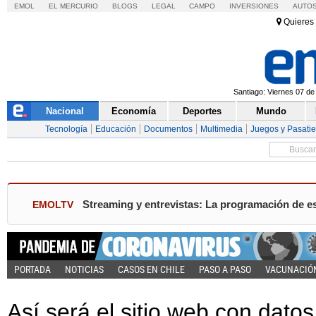
EMOL
EL MERCURIO
BLOGS
LEGAL
CAMPO
INVERSIONES
AUTO
Quieres 
Santiago: Viernes 07 de
Nacional
Economía
Deportes
Mundo
Tecnología
Educación
Documentos
Multimedia
Juegos y Pasati
Streaming y entrevistas: La programación de es
EMOLTV
PORTADA
NOTICIAS
CASOS EN CHILE
PASO A PASO
VACUNACIÓ
Así será el sitio web con datos