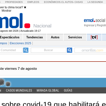
S
PROPIEDADES
EMPLEOS
ECONÓMICOS.CL
AUTOS
-
CASAS
LA SEGUNDA
ver tu clima local?
Mostrar
Nacional
Ingresar
Regist
|
 agosto del 2026 | Actualizado 19:17
Espectáculos
Tendencias
Autos
Servicios
empos
Elecciones 2025
te viernes 7 de agosto
N
CASOS MUNDIALES
MIRADA GLOBAL
GUÍAS
 sobre covid-19 que habilitará e