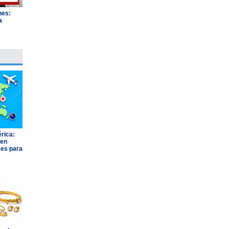
nes:
a
"
rica:
 en
ses para