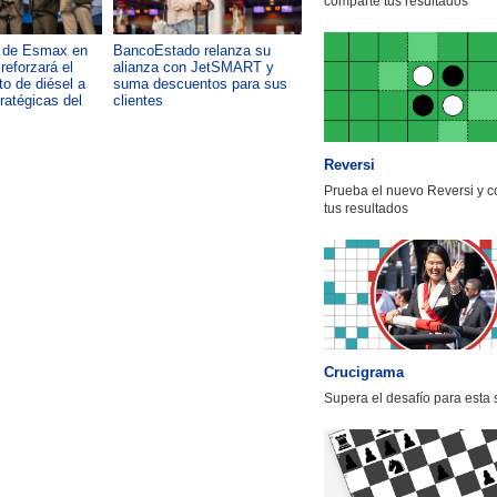
comparte tus resultados
a de Esmax en
BancoEstado relanza su
Capacitación como foco del
reforzará el
alianza con JetSMART y
desarrollo país: OTIC de la
o de diésel a
suma descuentos para sus
CChC lanza podcast sobre e
tratégicas del
clientes
impacto de formar talento
Reversi
Prueba el nuevo Reversi y 
tus resultados
Crucigrama
Supera el desafío para esta