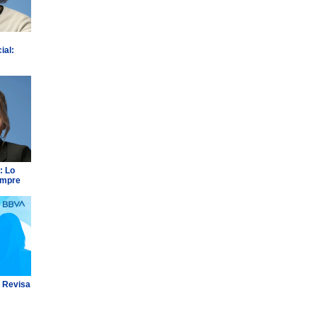
ial:
: Lo
empre
: Revisa