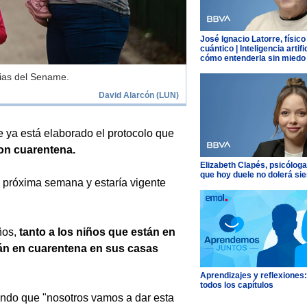
José Ignacio Latorre, físico
cuántico | Inteligencia artific
cómo entenderla sin miedo
cias del Sename.
David Alarcón (LUN)
e ya está elaborado el protocolo que
n cuarentena.
Elizabeth Clapés, psicóloga
que hoy duele no dolerá si
a próxima semana y estaría vigente
ños,
tanto a los niños que están en
án en cuarentena en sus casas
Aprendizajes y reflexiones
todos los capítulos
ndo que "nosotros vamos a dar esta