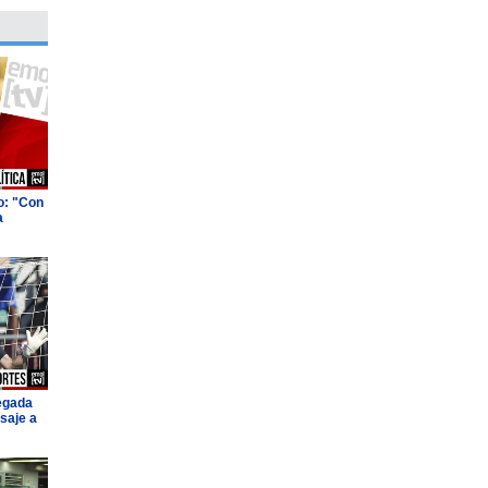
o: "Con
a
legada
saje a