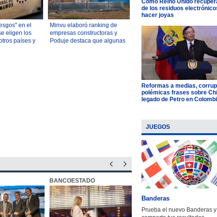
Cómo Reino Unido recupera
de los residuos electrónico
hacer joyas
esgos" en el
Minvu elaboró ranking de
e eligen los
empresas constructoras y
tros países y
Poduje destaca que algunas
dad" del
"se han aplicado"
ile
Reformas a medias, corrup
polémicas frases sobre Chil
legado de Petro en Colomb
JUEGOS
BANCOESTADO
OTIC CCHC
Banderas
Prueba el nuevo Banderas y