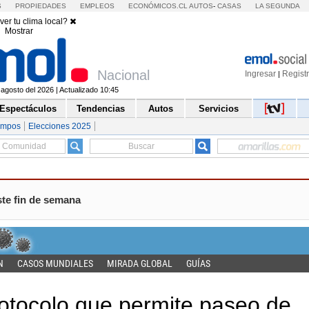
S
PROPIEDADES
EMPLEOS
ECONÓMICOS.CL
AUTOS
-
CASAS
LA SEGUNDA
ver tu clima local?
Mostrar
Nacional
Ingresar
Regist
|
agosto del 2026 | Actualizado 10:45
Espectáculos
Tendencias
Autos
Servicios
empos
Elecciones 2025
ste fin de semana
N
CASOS MUNDIALES
MIRADA GLOBAL
GUÍAS
rotocolo que permite paseo de