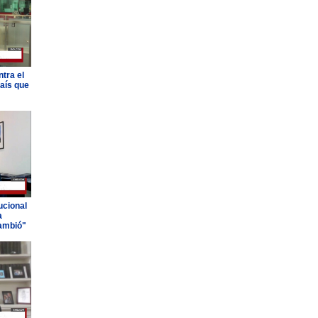
tra el
país que
ucional
a
ambió"