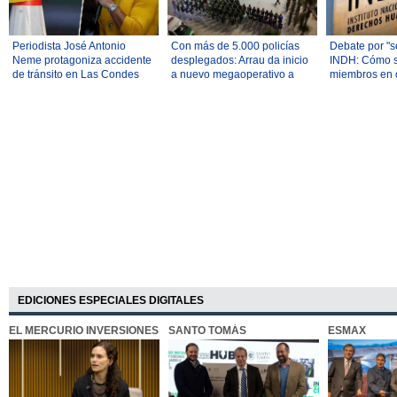
Periodista José Antonio
Con más de 5.000 policías
Debate por "s
Neme protagoniza accidente
desplegados: Arrau da inicio
INDH: Cómo s
de tránsito en Las Condes
a nuevo megaoperativo a
miembros en o
nivel nacional
la "particulari
proceso en Ch
EDICIONES ESPECIALES DIGITALES
EL MERCURIO INVERSIONES
SANTO TOMÁS
ESMAX