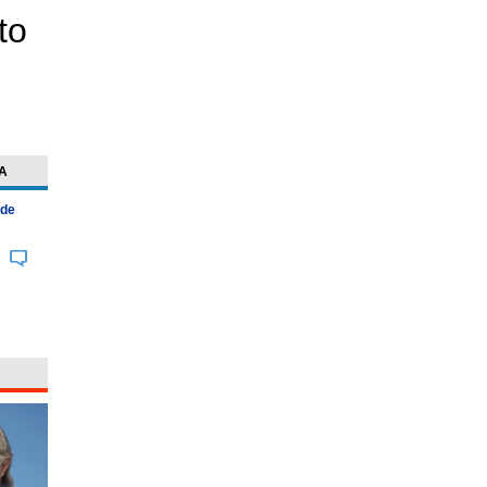
to
A
 de