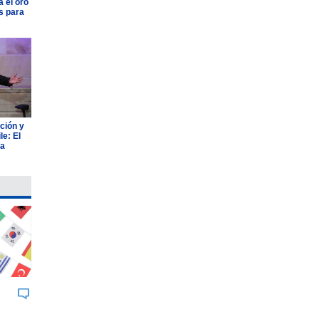
 el oro
s para
ción y
e: El
ia
BUK
JOHNSON & JOHNSON
AGROSUPE