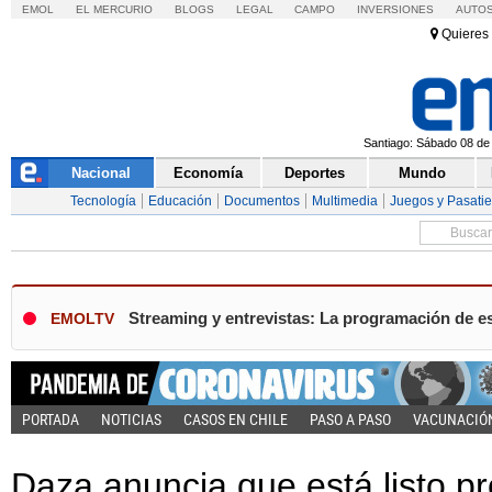
EMOL
EL MERCURIO
BLOGS
LEGAL
CAMPO
INVERSIONES
AUTO
Quieres 
Santiago: Sábado 08 de 
Nacional
Economía
Deportes
Mundo
Tecnología
Educación
Documentos
Multimedia
Juegos y Pasati
Streaming y entrevistas: La programación de e
EMOLTV
PORTADA
NOTICIAS
CASOS EN CHILE
PASO A PASO
VACUNACIÓ
Daza anuncia que está listo p