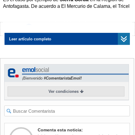
Antofagasta. De acuerdo a El Mercurio de Calama, el Tricel
acogió la
apelación del recurso de hecho que interpuso
la defensa de la candidata a la alcaldía de Adriana
Rivera (RN)
y ordenó el reconteo de los votos de las mesas
¿Encontraste algún error?
Avísanos
dispuestas en el local de votación de la localidad.
Leer artículo completo
NOTICIAS
RELACIONADAS
¡Bienvenido
#ComentaristaEmol!
Ver condiciones
Giro en elecciones de Sierra
Tras error involuntario de
Gorda: Candidata
vocal de mesa: Servel
independiente sería la nueva
confirma triunfo de candidata
alcaldesa y no militante de
independiente a alcaldesa
RN
en Sierra Gorda
Comenta esta noticia: