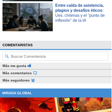
Entre caída de asistencia,
plagios y desafíos éticos
:
Ues. chilenas y el "punto de
inflexión" de la IA
COMENTARISTAS
Más me gusta
Más comentarios
Más seguidores
MIRADA GLOBAL