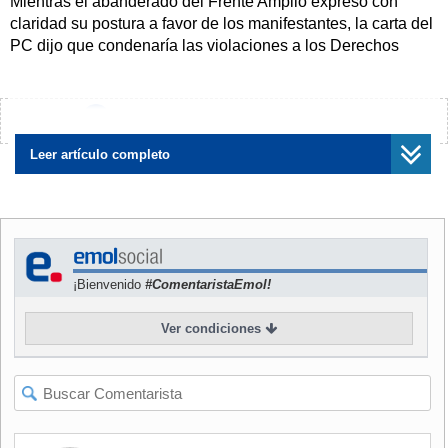
Mientras el abanderado del Frente Amplio expresó con
claridad su postura a favor de los manifestantes, la carta del
PC dijo que condenaría las violaciones a los Derechos
Humanos en la isla, aunque hasta ahora esos casos aún no
estarían comprobados.
¿Encontraste algún error?
Avísanos
NOTICIAS
RELACIONADAS
Leer artículo completo
¡Bienvenido
#ComentaristaEmol!
PC chileno manifiesta
Presidenciales de Chile
"solidaridad" con régimen
Vamos critican al PC por
cubano en medio de
respaldar al gobierno cubano
Ver condiciones
protestas en diferentes
en medio de protestas y
ciudades
emplazan a Jadue