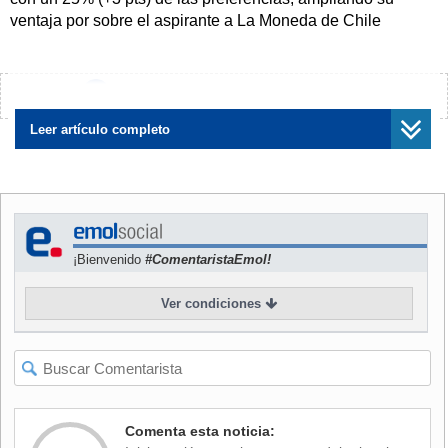
ventaja por sobre el aspirante a La Moneda de Chile
Podemos Más,
Sebastián Sichel
, quien figura con un 17%
(-2 pts).
¿Encontraste algún error?
Avísanos
En tanto, esta semana se registra un cambio importante
entre los demás candidatos, ya que
Leer artículo completo
José Antonio Kast
toma ventaja y pasa a ocupar la tercera posición con 10%
(+1pto), seguido de
Yasna
Provoste
con 9% (-1pto).
NOTICIA
RELACIONADA
Cadem: Boric toma ventaja
¡Bienvenido
#ComentaristaEmol!
sobre Sichel en carrera
presidencial y se impondría
Ver condiciones
en todos los escenarios de
segunda vuelta
Más atrás están
Franco
Parisi
con 6% (-2pts),
Marco
Comenta esta noticia:
Enríquez
Ominami
con 5% (+2pts) y
Eduardo
Artés
con