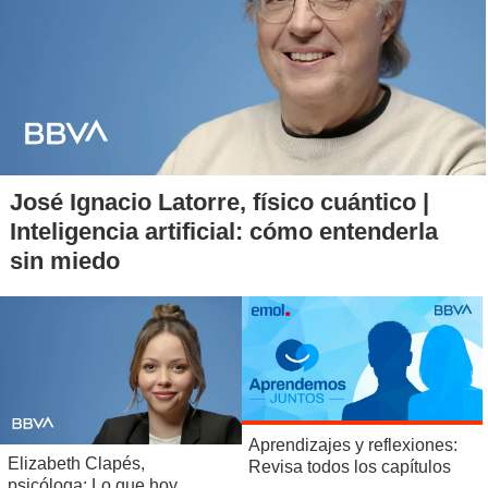
casos y una cobertura total de 187 comunas.
En tanto, el 90% de la muestra fue aplicada en población
urbana y el 10% en población rural.
José Ignacio Latorre, físico cuántico |
Inteligencia artificial: cómo entenderla
sin miedo
Aprendizajes y reflexiones:
Elizabeth Clapés,
Revisa todos los capítulos
psicóloga: Lo que hoy