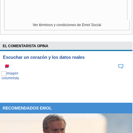
Por su parte, el secretario general de RN,
Diego Schalper,
manifestó que "el llamado que le hacemos al Presidente
Boric es a no hacer una cosa a medias que no logre nada,
porque nos parece que ese proyecto va a ser decisivo para
Ver términos y condiciones de Emol Social
cómo va a votar no solamente RN, sino que también me
parece que para varias de las oposiciones", aludiendo a la
inexpropiabilidad de fondos.
EL COMENTARISTA OPINA
El diputado insistió en que "hasta que no leamos el texto no
Escuchar un corazón y los datos reales
nos podemos quedar con los trascendidos, la legislación se
hace en base a textos no declaraciones, no a cuñas de
prensa, en base a textos".
RECOMENDADOS EMOL