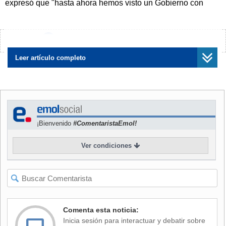
expresó que "hasta ahora hemos visto un Gobierno con
poca capacidad de maniobra en el Congreso, con su propia
coalición (...) Vemos también que hay poca convicción de
su coalición política, respecto al momento que está viviendo
¿Encontraste algún error?
Avísanos
el país, hemos visto un gobierno incapaz de generar
moderación en su coalición en la Convención".
Leer artículo completo
NOTICIA
RELACIONADA
Gobierno ingresará hoy
reforma de inexpropiabilidad
de fondos pedida por
¡Bienvenido
#ComentaristaEmol!
oposición: “Esperamos que
cumplan su palabra"
Ver condiciones
"Emplazamos al Presidente Boric y al Ministerio de
Trabajo y Previsión Social a sacar adelante la reforma
previsional y terminar con esto proyectos de retiro del
Comenta esta noticia:
10% que terminan afectando fundamentalmente los
Inicia sesión para interactuar y debatir sobre
fondos previsionales de los trabajadores chilenos",