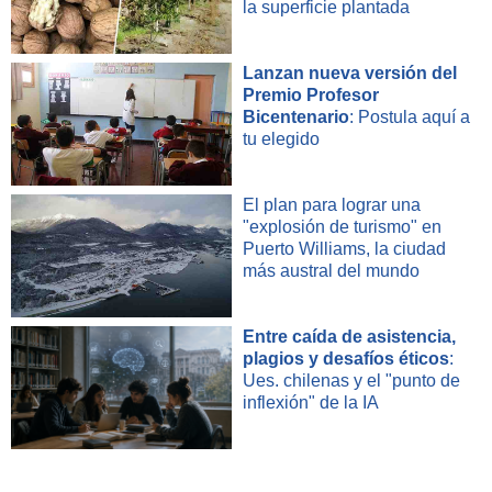
la superficie plantada
Lanzan nueva versión del
Premio Profesor
Bicentenario
: Postula aquí a
tu elegido
El plan para lograr una
"explosión de turismo" en
Puerto Williams, la ciudad
más austral del mundo
Entre caída de asistencia,
plagios y desafíos éticos
:
Ues. chilenas y el "punto de
inflexión" de la IA