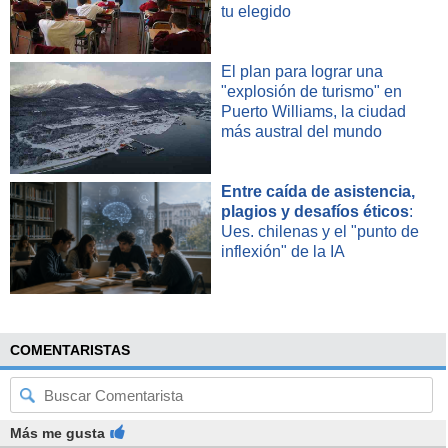
tu elegido
El plan para lograr una
"explosión de turismo" en
Puerto Williams, la ciudad
más austral del mundo
Entre caída de asistencia,
plagios y desafíos éticos
:
Ues. chilenas y el "punto de
inflexión" de la IA
COMENTARISTAS
Más me gusta