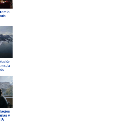
Premio
tula
plosión
ams, la
ndo
plagios
lenas y
 IA