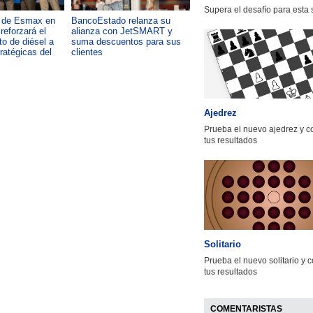
Supera el desafío para esta
a de Esmax en
BancoEstado relanza su
Capacitación como foco del
reforzará el
alianza con JetSMART y
desarrollo país: OTIC de la
o de diésel a
suma descuentos para sus
CChC lanza podcast sobre e
tratégicas del
clientes
impacto de formar talento
Ajedrez
Prueba el nuevo ajedrez y 
tus resultados
Solitario
Prueba el nuevo solitario y 
tus resultados
COMENTARISTAS