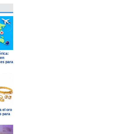
rica:
 en
ses para
 el oro
s para