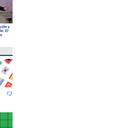
ción y
e: El
ia