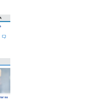
A
s
rar su