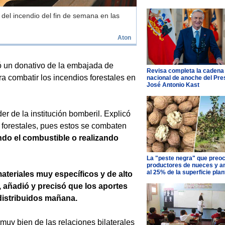
 del incendio del fin de semana en las
Aton
ió un donativo de la embajada de
Revisa completa la cadena
a combatir los incendios forestales en
nacional de anoche del Pre
José Antonio Kast
er de la institución bomberil. Explicó
s forestales, pues estos se combaten
do el combustible o realizando
La "peste negra" que preo
productores de nueces y 
al 25% de la superficie pla
ateriales muy específicos y de alto
, añadió y precisó que los aportes
distribuidos mañana.
muy bien de las relaciones bilaterales