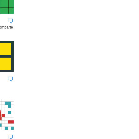
comparte
BUK
JOHNSON & JOHNSON
AGROSUPE