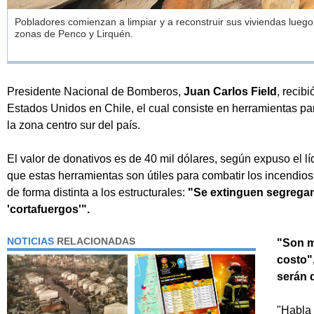
Pobladores comienzan a limpiar y a reconstruir sus viviendas luego
zonas de Penco y Lirquén.
Presidente Nacional de Bomberos,
Juan
Carlos Field
, recib
Estados Unidos en Chile, el cual consiste en herramientas par
la zona centro sur del país.
El valor de donativos es de 40 mil dólares, según expuso el líd
que estas herramientas son útiles para combatir los incendio
de forma distinta a los estructurales:
"Se extinguen segregan
'cortafuergos'".
NOTICIAS
RELACIONADAS
"Son m
costo"
serán 
"Habla 