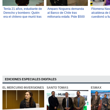
Tenía 21 años, estudiante de
Amparo Noguera demanda
Filomena Navi
Derecho y bombero: Quién
al Banco de Chile tras
alcaldesa de 
era el chileno que murió tras
millonaria estafa: Pide $500
cuestionó a f
caída en la montaña más alta
millones
hallazgo de p
de Perú
marihuana
EDICIONES ESPECIALES DIGITALES
EL MERCURIO INVERSIONES
SANTO TOMÁS
ESMAX