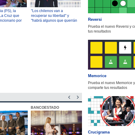
a (PS), la
"Los chilenos van a
La Cruz que
recuperar su libertad" y
Reversi
uncionario por
"habrá algunos que querrán
lantación de
oponerse": Las 10 frases del
Prueba el nuevo Reversi y 
discurso de Kast
tus resultados
Memorice
Prueba el nuevo Memorice y
comparte tus resultados
BANCOESTADO
OTIC CCHC
Crucigrama