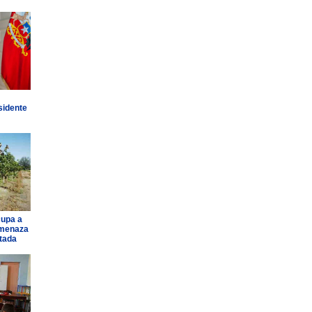
sidente
cupa a
amenaza
ntada