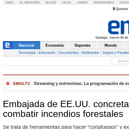
EMOL
EL MERCURIO
BLOGS
LEGAL
CAMPO
INVERSIONES
AUTO
Quieres 
Santiago: Jueves 06 de 
Nacional
Economía
Deportes
Mundo
Tecnología
Educación
Documentos
Multimedia
Juegos y Pasati
Streaming y entrevistas: La programación de es
EMOLTV
Embajada de EE.UU. concreta
combatir incendios forestales
Se trata de herramientas para hacer "cortafuegos" y ex