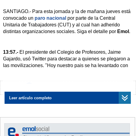
SANTIAGO.- Para esta jornada y la de mañana jueves está
convocado un
paro nacional
por parte de la Central
Unitaria de Trabajadores (CUT) y al cual han adherido
distintas organizaciones sociales. Siga el detalle por
Emol
.
13:57.-
El presidente del Colegio de Profesores, Jaime
Gajardo, usó Twitter para destacar a quienes se plegaron a
las movilizaciones. "Hoy nuestro pais se ha levantado con
mas fuerza y en las calles se encuentran trabajadores y
estudiantes bajo la misma bandera: democracia", dijo en su
cuenta (
@jaimegajardo
).
¿Encontraste algún error?
Avísanos
Leer artículo completo
13:49.-
"Canal 13" informa de un reportero gráfico herido
por una bomba lacrimógena lanzada por Carabineros en
Ahumada con Alameda.