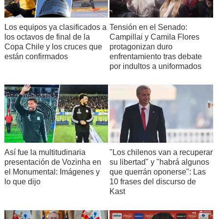
11:53.-
El Gobierno informó que tras la actuación de
Carabineros a primera hora, los grupos de encapuchados
Los equipos ya clasificados a
Tensión en el Senado:
en la capital se trasladaron hasta los alrededores de sedes
los octavos de final de la
Campillai y Camila Flores
universitarias: en Alameda con Arturo Prat; Marcoleta con
Copa Chile y los cruces que
protagonizan duro
Portugal; Estación Central; Macul con Grecia; y Alameda
están confirmados
enfrentamiento tras debate
con San Ignacio. También dio cuenta de incidentes en la
por indultos a uniformados
Universidad Austral de Valdivia y en la de la Frontera, de
Temuco.
11:50.-
La Unidad Operativa de Control del Tránsito informa
que otra marcha se dirige por Américo Vespucio, al norte,
con Presidente Riesco; y por Pajaritos, en dirección al
norte. Asimismo, reporta disturbios en Alameda, a la altura
Así fue la multitudinaria
"Los chilenos van a recuperar
de Irene Morales.
presentación de Vozinha en
su libertad" y "habrá algunos
el Monumental: Imágenes y
que querrán oponerse": Las
lo que dijo
10 frases del discurso de
Kast
11:46.-
@Nanepazz
: "En Américo Vesp. con Sta. Rosa van
15 detenidos por fuerzas especiales. Según la
municipalidad hay mas de 3 mil personas!".