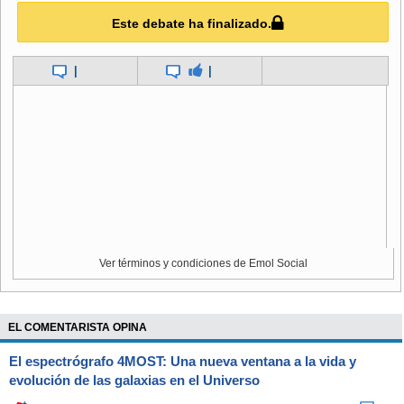
propuesto por la Intendencia no está autorizado", aclaró la
Este debate ha finalizado.
autoridad, reiterando el llamado a la multigremial para
retomar el diálogo y evitar disturbios.
|
|
13:27.-
La Sociedad de Fomento Fabril (Sofofa) informó
que el 99 por ciento de los trabajadores asistió a sus
trabajos, pese a la convocatoria. La consulta fue realizada a
más de 100 empresas del país asociadas y otras que
informan regularmente para el Índice de Producción y
Ventas.
Ver términos y condiciones de Emol Social
13:23.-
Ahora, la columna que caminaba por avenida 11 de
septiembre marcha en forma pacífica por Ricardo Lyon
hacia Costanera Andrés Bello.
EL COMENTARISTA OPINA
El espectrógrafo 4MOST: Una nueva ventana a la vida y
13:19.-
En horas de la tarde, la Fiscalía Metropolitana Sur
evolución de las galaxias en el Universo
formalizará a tres imputados por desórdenes públicos, dos