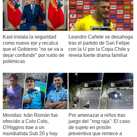
11:42.-
Según el subsecretario Ubilla, el 95% del transporte
público operó en el país desde las primeras horas de la
mañana. Admitió que "algunas líneas" adhirieron a la
Kast instala la seguridad
Leandro Cañete se desahoga
movilización, "pero en total no pasa del 5%".
como nuevo eje y recalca
tras el partido de San Felipe
que el Gobierno "no se va a
con la U por la Copa Chile y
dejar confundir" por ruido de
revela fuerte drama familiar
11:39.-
Metro de Santiago, en tanto, informó que durante
polémicas
esta mañana registró una disminución en el flujo de
pasajeros, transportando a más de 300 mil personas, lo que
representa un 27% menos que el mismo día de la semana
pasada.
11:37.-
Según la autoridad, los desórdenes se han
producido principalmente en la Región Metropolitana,
Movidas: Iván Román fue
Por amenazar a niños tras
ofrecido a Colo Colo,
juego del "ring raja": El caso
donde fueron quemados dos vehículos durante la
O'Higgins trae a un
de sujeto en prisión
madrugada.
mundialista Sub 20 y hay
preventiva que remece a