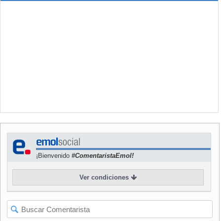
conocido como el Salón del Automóvil de Detroit,
comenzó a dar una pequeña luz de esperanza que
auguraba días mejores
para la metrópolis tras un año de
ventas récords en Estados Unidos y perspectivas de
bonanza económica en el país.
Con la elección de
Donald Trump
en la presidencia de
Estados Unidos se reafirmaron esas buenas perspectivas
para la ciudad, especialmente cuando el mandatario se
reunió en la misma “Ciudad Motor” con los máximos
representantes de las grandes empresas automotrices de
Estados Unidos, actores clave para llevar adelante su meta
de crear 25 millones de nuevos puestos de trabajo y donde
la industria automotriz cumple un rol clave al generar cerca
¡Bienvenido
#ComentaristaEmol!
del 10% de empleos en el sector manufacturero del país.
NOTICIA
RELACIONADA
Ver condiciones
Vota y opina: ¿Cuál crees
que será la estrella en el
Salón del Automóvil de