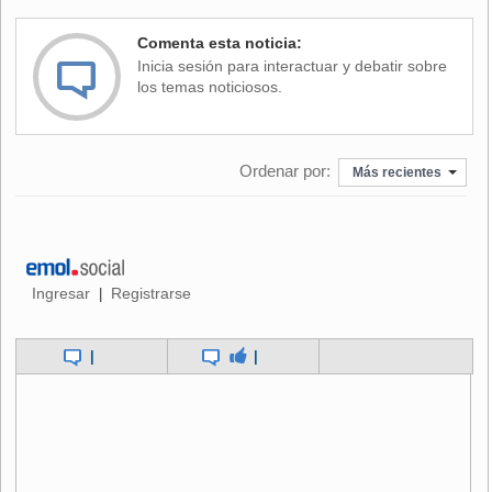
Detroit?
Comenta esta noticia:
Inicia sesión para interactuar y debatir sobre
los temas noticiosos.
Sin embargo, esa cifra iba cada vez más a la baja como
resultado de las decisiones de las empresas automotrices
que
paulatinamente habían trasladado su capacidad
Ordenar por:
Más recientes
productiva y puestos laborales hacia mercados que
ofrecían una mano de obra más barata, como México
.
Este escenario obviamente iba en contra de las
aspiraciones presidenciales y Trump, muy a su estilo,
presionó para que Ford y General Motors replantearan su
Ingresar
Registrarse
|
estrategia y anunciaran su intención de realizar fuertes
inversiones en el país.
|
|
De hecho, este asunto era prioritario en la agencia del
mandatario, quien a pocos días de haberse instalado en la
Casa Blanca entregó a los presidentes de General Motors,
Ford y Fiat Chrysler su plan “América Primero” donde
ofrecía un entorno hospitalario a estas firmas para