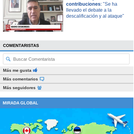
contribuciones
: "Se ha
llevado el debate a la
descalificación y al ataque"
COMENTARISTAS
Más me gusta
Más comentarios
Más seguidores
MIRADA GLOBAL