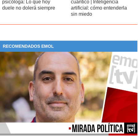
psicóloga: Lo que hoy
cuántico | Inteligencia
regresa ante el éxito que están teniendo productos
duele no dolerá siempre
artificial: cómo entenderla
similares de la competición, como la
Chevy Colorado
.
sin miedo
RECOMENDADOS EMOL