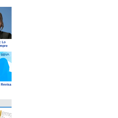
: Lo
empre
: Revisa