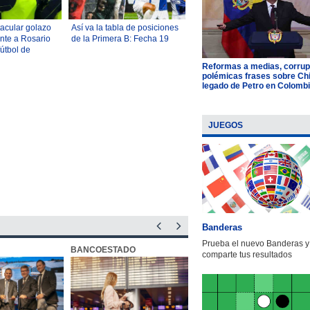
tacular golazo
Así va la tabla de posiciones
ente a Rosario
de la Primera B: Fecha 19
fútbol de
Reformas a medias, corrup
polémicas frases sobre Chil
legado de Petro en Colomb
JUEGOS
Banderas
Prueba el nuevo Banderas y
BANCOESTADO
OTIC CCHC
comparte tus resultados