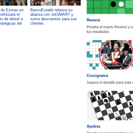
a de Esmax en
BancoEstado relanza su
Capacitación como foco del
reforzará el
alianza con JetSMART y
desarrollo país: OTIC de la
o de diésel a
suma descuentos para sus
CChC lanza podcast sobre e
Reversi
tratégicas del
clientes
impacto de formar talento
Prueba el nuevo Reversi y 
tus resultados
Crucigrama
Supera el desafío para esta
Ajedrez