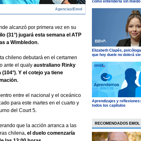
cómo entenderla sin miedo
Agencias/Emol
nde alcanzó por primera vez en su
lo (31°) jugará esta semana el ATP
ras a Wimbledon.
Elizabeth Clapés, psicóloga
que hoy duele no dolerá si
sta chileno debutará en el certamen
co ante el qualy
australiano Rinky
a (104°). Y el cotejo ya tiene
mación.
entro entre el nacional y el oceánico
Aprendizajes y reflexiones
cado para este martes en el cuarto y
todos los capítulos
turno del Court 5.
RECOMENDADOS EMOL
rando que la acción arranca a las
ras chilena,
el duelo comenzaría
e las 13:00 horas.