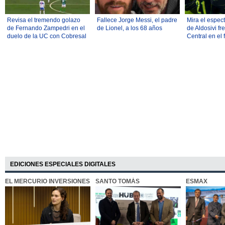
Revisa el tremendo golazo
Fallece Jorge Messi, el padre
Mira el espec
de Fernando Zampedri en el
de Lionel, a los 68 años
de Aldosivi fr
duelo de la UC con Cobresal
Central en el 
por el Torneo Nacional
Argentina
EDICIONES ESPECIALES DIGITALES
EL MERCURIO INVERSIONES
SANTO TOMÁS
ESMAX