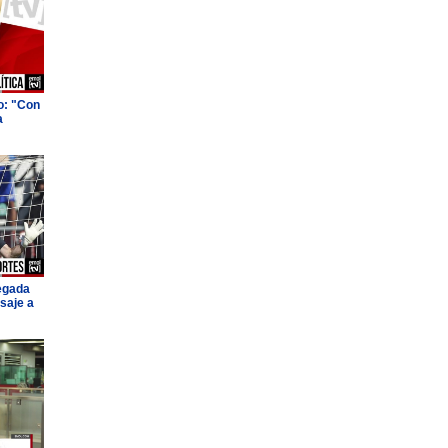
o: "Con
a
legada
saje a