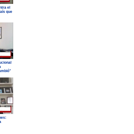
tra el
país que
ucional
a
ambió"
nes:
a
"