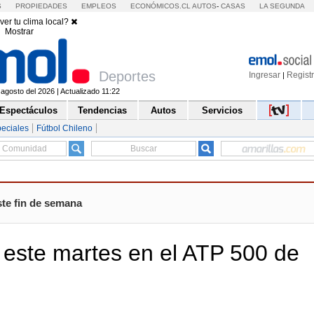
S
PROPIEDADES
EMPLEOS
ECONÓMICOS.CL
AUTOS
-
CASAS
LA SEGUNDA
ver tu clima local?
Mostrar
Deportes
Ingresar
Regist
|
agosto del 2026 | Actualizado 11:22
Espectáculos
Tendencias
Autos
Servicios
eciales
Fútbol Chileno
ste fin de semana
o este martes en el ATP 500 de