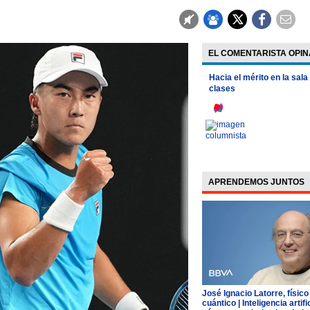
EL COMENTARISTA OPIN
Hacia el mérito en la sala
clases
APRENDEMOS JUNTOS
José Ignacio Latorre, físico
cuántico | Inteligencia artific