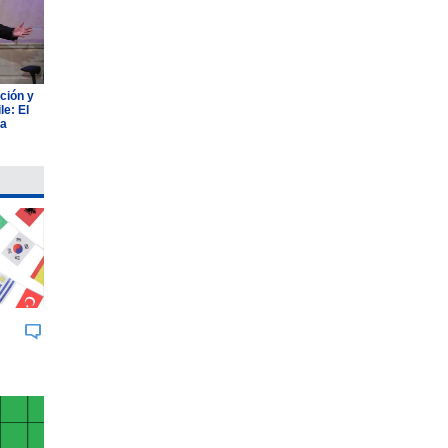
ción y
e: El
ia
BUK
JOHNSON & JOHNSON
AGROSUPE