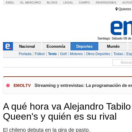
EMOL
EL MERCURIO
BLOGS
LEGAL
CAMPO
INVERSIONES
AUTO
Quieres 
Santiago: Sábado 08 de 
Nacional
Economía
Deportes
Mundo
Portada
Fútbol
Tenis
Golf
Motores
Otros Deportes
Todas
Esp
Streaming y entrevistas: La programación de e
EMOLTV
A qué hora va Alejandro Tabil
Queen's y quién es su rival
El chileno debuta en la gira de pasto.