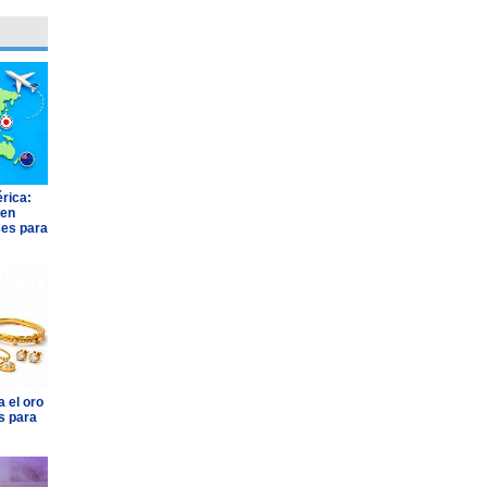
rica:
 en
ses para
 el oro
s para