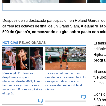
Después de su destacada participación en Roland Garros, do
carrera los octavos de final de un Grand Slam,
Alejandro Tabi
500 de Queen's, comenzando su gira sobre pasto con mi
NOTICIAS
RELACIONADAS
El teni
británi
Hijikat
progra
El encu
Ranking ATP: Jarry se
Se va con el premio más
fue ubi
desploma a su peor
grande de su carrera: Todo lo
ubicación desde 2021, Garin
que ganó Tabilo con sus
último 
también cae y otro chileno
octavos de final en Roland
sube casi 30 puestos; Así va
Garros
el top 10
Conside
6:30 ho
cerca d