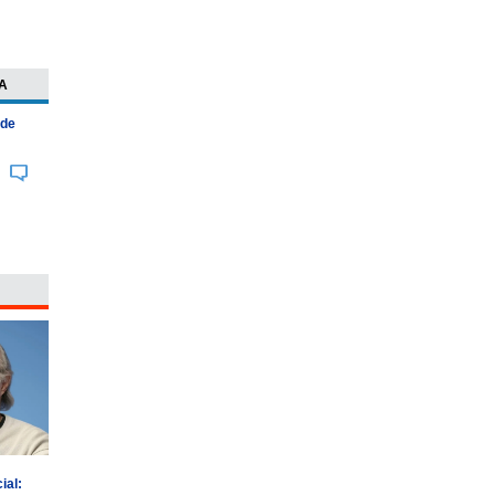
A
 de
ial: