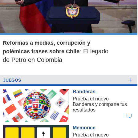
Lugar:
Terreno El Rodeo con La Dehesa.
Comuna:
Lo Barnechea.
Valor aproximado:
62 UF/m2.
Superficie:
10.000 m2.
Reformas a medias, corrupción y
Dueño:
Confuturo.
: El legado
polémicas frases sobre Chile
de Petro en Colombia
Martín de Zamora con Colón
+
JUEGOS
Banderas
Prueba el nuevo
Banderas y comparte tus
resultados
Memorice
Prueba el nuevo