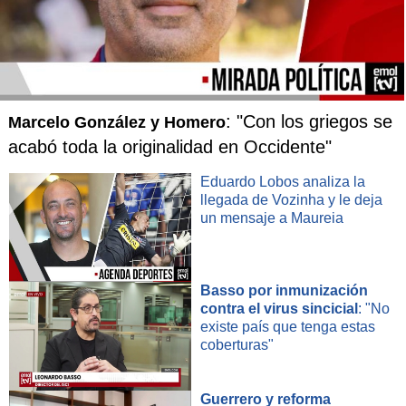
: "Con los griegos se
Marcelo González y Homero
acabó toda la originalidad en Occidente"
Eduardo Lobos analiza la
llegada de Vozinha y le deja
un mensaje a Maureia
Basso por inmunización
Lugar:
Terreno Irarrázaval – Vespucio (av. Ossa) (esquina Sur Poniente
contra el virus sincicial
: "No
de la intersección).
existe país que tenga estas
coberturas"
Comuna:
Ñuñoa.
Valor aproximado:
85 UF/m2.
Guerrero y reforma