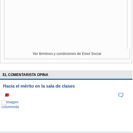
Ver términos y condiciones de Emol Social
Lugar:
Terreno Colegio Adventista de Apoquindo, en Av. Apoquindo con
Luis Zegers.
Comuna:
Las Condes.
EL COMENTARISTA OPINA
Valor aproximado:
170 UF/m2.
Hacia el mérito en la sala de clases
Superficie:
7.000 m2.
Uso:
Oficinas, hotel o vivienda.
Atractivo:
Por su ubicación, en esa área casi no quedan terrenos
disponibles.
Dueño:
Iglesia Adventista de Chile.