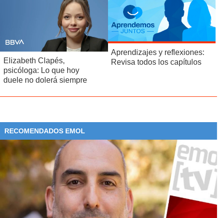
Lugar:
Terreno en Vespucio Norte con Presidente Riesco.
Comuna:
Las Condes.
Valor aproximado:
120 UF/m2.
Aprendizajes y reflexiones:
Elizabeth Clapés,
Revisa todos los capítulos
Superficie:
10.000 m2.
psicóloga: Lo que hoy
duele no dolerá siempre
Uso:
Oficinas, hotel, vivienda o comercio.
Atractivo:
Muy buena ubicación, sobre Vespucio y Presidente Riesco es
una vía muy importante.
Dueño:
Ejército de Chile.
RECOMENDADOS EMOL
En proceso de venta.
Irarrázaval / Vespucio