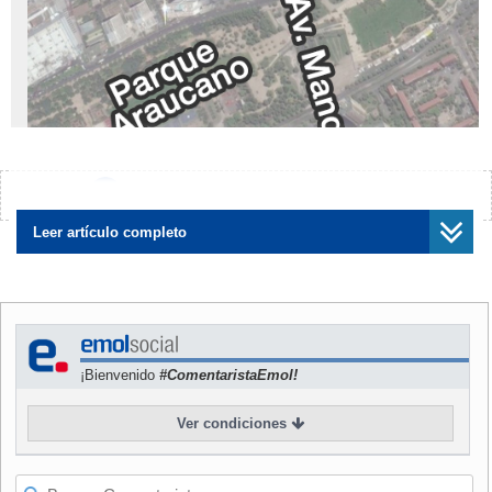
¿Encontraste algún error?
Avísanos
Leer artículo completo
¡Bienvenido
#ComentaristaEmol!
Lugar:
Terreno Villa San Luis en Presidente Riesco, frente al Parque
Ver condiciones
Araucano.
Comuna:
Las Condes.