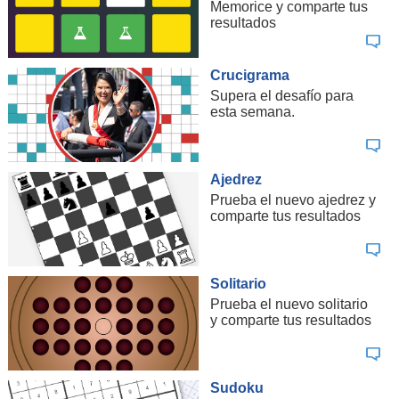
Memorice y comparte tus
resultados
Crucigrama
Supera el desafío para
esta semana.
Ajedrez
Lugar:
Terreno Cencosud entre Martín de Zamora y Colón, ubicado entre
Américo Vespucio y Sebastián Elcano.
Prueba el nuevo ajedrez y
comparte tus resultados
Comuna:
Las Condes.
Valor aproximado:
50 UF/m2.
Solitario
Superficie:
25.000 m2.
Prueba el nuevo solitario
Uso:
Lo natural sería residencial en combinación con comercio y algo
y comparte tus resultados
para uso educacional. Para que se pudiera efectivamente realizar un
desarrollo, tendría que haber un cambio del plan regulador.
Dueño:
Cencosud. Actualmente hay un colegio, pero abandonado.
Sudoku