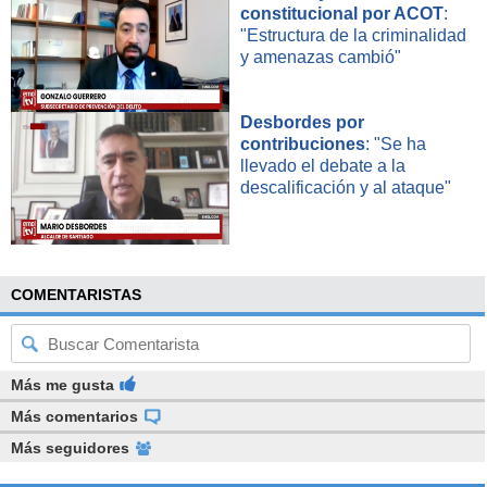
Superficie:
14.000 m2.
constitucional por ACOT
:
"Estructura de la criminalidad
Uso:
Vivienda, comercio o proyecto residencial de edificios.
y amenazas cambió"
Atractivo:
El sector ha crecido notablemente en los últimos años,
sumándose varios proyectos tanto residenciales como comerciales. Se
Desbordes por
permite construcción en altura. Está cercano al metro.
contribuciones
: "Se ha
Dueño:
Dueños del Apumanque.
llevado el debate a la
descalificación y al ataque"
Av. Las Condes 10798
COMENTARISTAS
Más me gusta
Más comentarios
Más seguidores