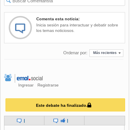
Valor aproximado:
170 UF/m2.
Superficie:
15.000 m2.
Comenta esta noticia:
Atractivo:
Está ubicado en uno de los sectores de negocios más
Inicia sesión para interactuar y debatir sobre
modernos e importantes de la capital. Posee alta constructibilidad.
los temas noticiosos.
Dueño:
Inmobiliaria Lote 18, liderada por Marcelo Cox Vial y Luis Felipe
Gilabert.
Ordenar por:
Más recientes
Colegio Adventista
Ingresar
Registrarse
Este debate ha finalizado.
|
|