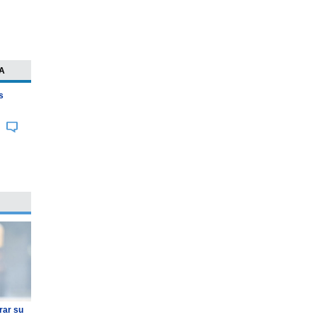
A
s
rar su