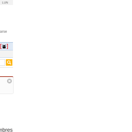
LUN
rarse
ombres