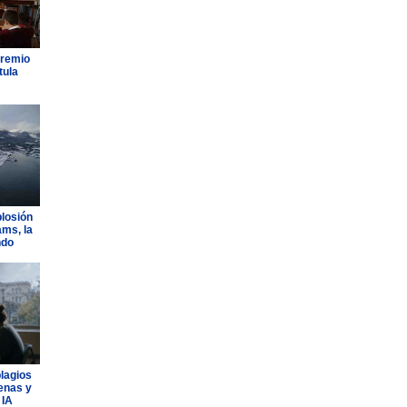
Premio
tula
plosión
ams, la
ndo
plagios
lenas y
 IA