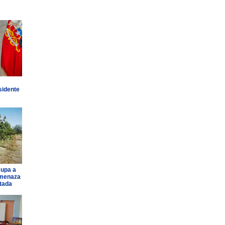
sidente
cupa a
amenaza
ntada