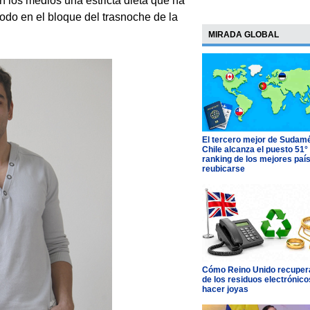
n los medios una estricta dieta que ha
odo en el bloque del trasnoche de la
MIRADA GLOBAL
El tercero mejor de Sudamé
Chile alcanza el puesto 51°
ranking de los mejores paí
reubicarse
Cómo Reino Unido recupera
de los residuos electrónico
hacer joyas