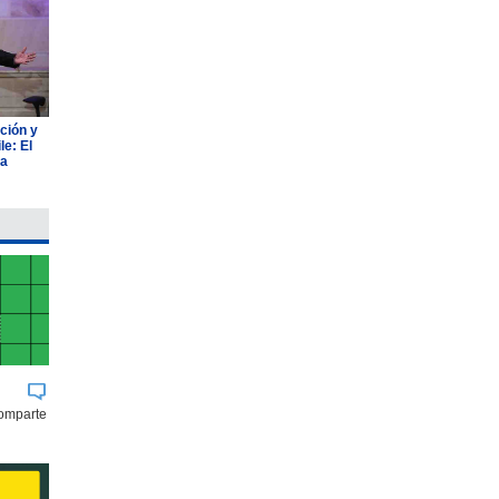
ción y
e: El
ia
comparte