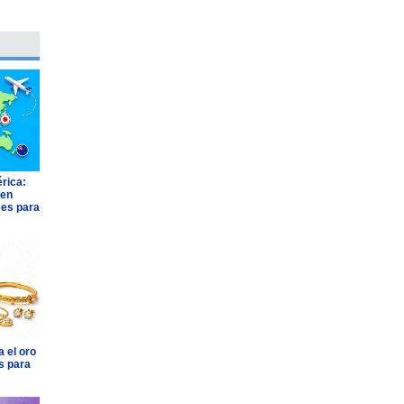
rica:
 en
ses para
 el oro
s para