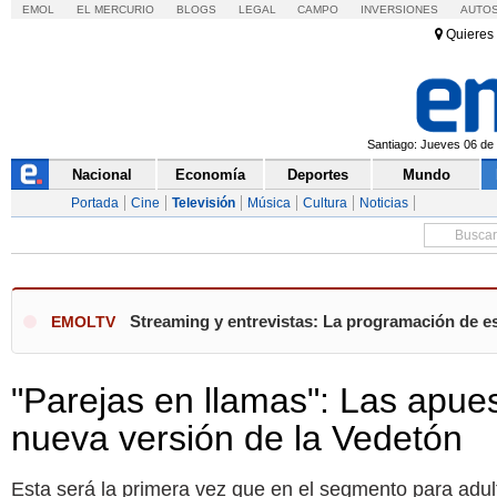
EMOL
EL MERCURIO
BLOGS
LEGAL
CAMPO
INVERSIONES
AUTO
Quieres 
Santiago: Jueves 06 de 
Nacional
Economía
Deportes
Mundo
Portada
Cine
Televisión
Música
Cultura
Noticias
Streaming y entrevistas: La programación de es
EMOLTV
"Parejas en llamas": Las apues
nueva versión de la Vedetón
Esta será la primera vez que en el segmento para adul