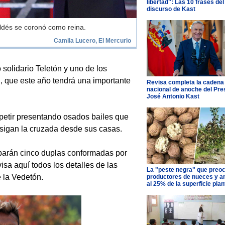
libertad": Las 10 frases del
discurso de Kast
ldés se coronó como reina.
Camila Lucero, El Mercurio
olidario Teletón y uno de los
 que este año tendrá una importante
Revisa completa la cadena
nacional de anoche del Pre
José Antonio Kast
petir presentando osados bailes que
 sigan la cruzada desde sus casas.
iparán cinco duplas conformadas por
sa aquí todos los detalles de las
La "peste negra" que preo
e la Vedetón.
productores de nueces y 
al 25% de la superficie pla