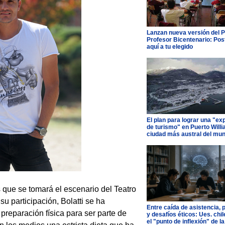
Lanzan nueva versión del 
Profesor Bicentenario: Pos
aquí a tu elegido
El plan para lograr una "ex
de turismo" en Puerto Willi
ciudad más austral del mu
s que se tomará el escenario del Teatro
 participación, Bolatti se ha
Entre caída de asistencia, 
preparación física para ser parte de
y desafíos éticos: Ues. chi
el "punto de inflexión" de la