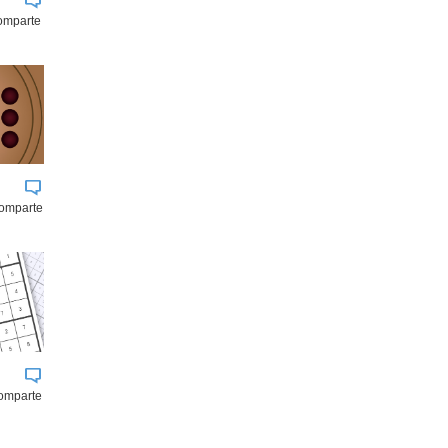
comparte
comparte
omparte