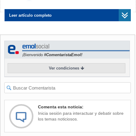
¿Encontraste algún error?
Avísanos
"Uno de los hombres le propina una herida cortopunzante a
esta otra persona, quien salió desde el interior del hogar
Leer artículo completo
cayendo en la vía pública", señaló el uniformado.
La víctima resultó lesionada en la zona del cuello y falleció
en el lugar producto de la gravedad del corte. El agresor,
quien fue identificado,huyó del lugar y ya es intensamente
¡Bienvenido
#ComentaristaEmol!
buscado por personal policial.
Ver condiciones
Comenta esta noticia:
Inicia sesión para interactuar y debatir sobre
los temas noticiosos.