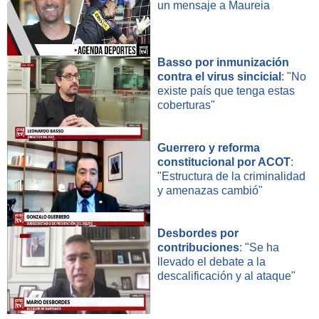
un mensaje a Maureia
Basso por inmunización
contra el virus sincicial
: "No
existe país que tenga estas
coberturas"
Guerrero y reforma
constitucional por ACOT
:
"Estructura de la criminalidad
y amenazas cambió"
Desbordes por
contribuciones
: "Se ha
llevado el debate a la
descalificación y al ataque"