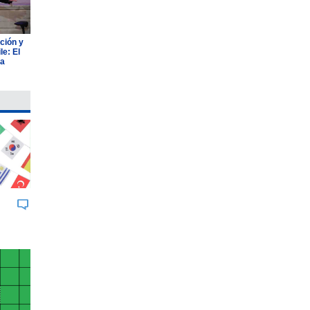
ción y
e: El
ia