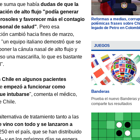
se suma que había
dudas de que la
ción de alto flujo "podía generar
rosoles y favorecer más el contagio
Reformas a medias, corrup
polémicas frases sobre Chil
rsonal de salud"
. Pero esa
legado de Petro en Colomb
ión cambió hacia fines de marzo,
"un equipo italiano demostró que se
JUEGOS
oner la cánula nasal de alto flujo y
so una mascarilla, lo que es bastante
".
 Chile en algunos pacientes
ue
empezó a funcionar como
Banderas
que intubarse
", comenta el médico,
Prueba el nuevo Banderas y
 Chile.
comparte tus resultados
ternativa de tratamiento tanto a las
se vino con todo y se lanzaron a
250 en el país, que se han distribuido
l– y en los próximos días se espera