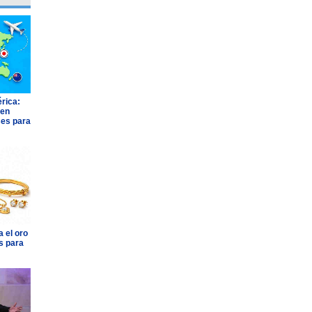
rica:
 en
ses para
 el oro
s para