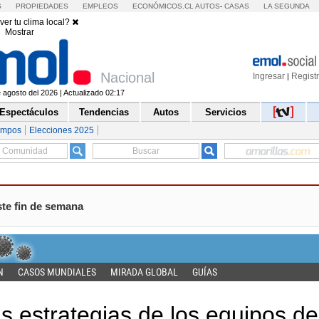
S
PROPIEDADES
EMPLEOS
ECONÓMICOS.CL
AUTOS
-
CASAS
LA SEGUNDA
ver tu clima local?
Mostrar
Nacional
Ingresar
Regist
|
agosto del 2026 | Actualizado 02:17
Espectáculos
Tendencias
Autos
Servicios
empos
Elecciones 2025
ste fin de semana
N
CASOS MUNDIALES
MIRADA GLOBAL
GUÍAS
 estrategias de los equipos de