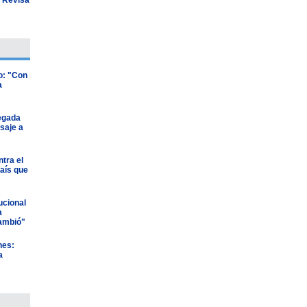
o: "Con
a
legada
saje a
tra el
país que
ucional
a
ambió"
nes:
a
"