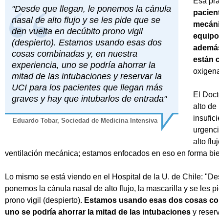
Esa pr
"Desde que llegan, le ponemos la cánula
pacien
nasal de alto flujo y se les pide que se
mecáni
den vuelta en decúbito prono vigil
equipo
(despierto). Estamos usando esas dos
además
cosas combinadas y, en nuestra
están 
experiencia, uno se podría ahorrar la
oxigena
mitad de las intubaciones y reservar la
UCI para los pacientes que llegan más
El Doct
graves y hay que intubarlos de entrada"
alto de
insufic
Eduardo Tobar, Sociedad de Medicina Intensiva
urgenci
alto fl
ventilación mecánica; estamos enfocados en eso en forma bien
Lo mismo se está viendo en el Hospital de la U. de Chile: "Des
ponemos la cánula nasal de alto flujo, la mascarilla y se les 
prono vigil (despierto).
Estamos usando esas dos cosas com
uno se podría ahorrar la mitad de las intubaciones
y reserv