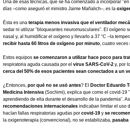
Una de esas técnicas, que se ha comenzado a incorporar "en 
días –como aseguró el ministro Jaime Mañalich–, es la
oxigen
Ésta es una
terapia menos invasiva que el ventilador mecá
sedar ni utilizar "bloqueantes neuromusculares". El oxígeno s
nasal y, al humidificar el oxígeno y llevarlo a 37 °C –la tempe
recibir hasta 60 litros de oxígeno por minuto
, cuatro veces
Estos equipos
se comenzaron a utilizar hace poco para tra
respiratoria aguda causada por el
virus SARS-CoV-2
y, por l
cerca del 50% de esos pacientes sean conectados a un v
¿Entonces,
por qué no se usó antes
? El
Doctor Eduardo T
Medicina Intensiva
(Sochimi), explica que como el covid-19 
aprendiendo de ella durante el desarrollo de la pandemia". Así
recomendaciones internacionales
indicaban limitar el uso 
hacían fallas respiratorias agudas por
covid-19
y
se recomen
la oxigenoterapia (convencional), no se estabilizaba,
pasaba 