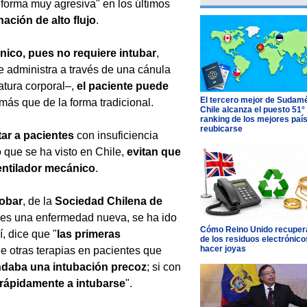
forma muy agresiva" en los últimos
ación de alto flujo
.
nico, pues no requiere intubar
,
e administra a través de una cánula
ratura corporal–,
el paciente puede
El tercero mejor de Sudamé
 más que de la forma tradicional.
Chile alcanza el puesto 51°
ranking de los mejores paí
reubicarse
tar a pacientes
con insuficiencia
o que se ha visto en Chile,
evitan que
entilador mecánico
.
obar
, de la
Sociedad Chilena de
"es una enfermedad nueva, se ha ido
Cómo Reino Unido recupera
, dice que "
las primeras
de los residuos electrónico
hacer joyas
de otras terapias en pacientes que
daba una intubación precoz
; si con
rápidamente a intubarse
".