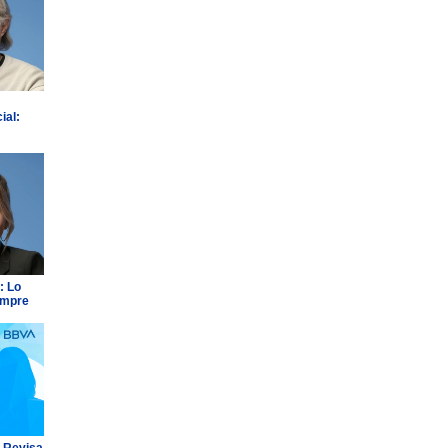
ial:
: Lo
empre
: Revisa