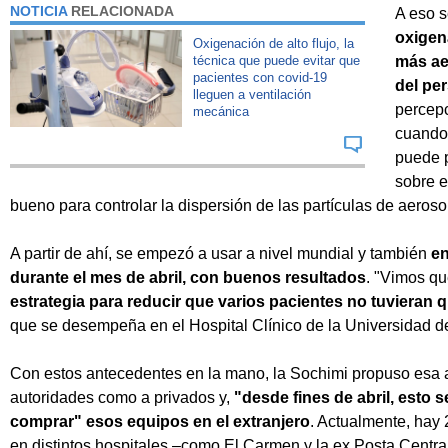
NOTICIA
RELACIONADA
A eso 
oxigena
Oxigenación de alto flujo, la
técnica que puede evitar que
más ae
pacientes con covid-19
del pe
lleguen a ventilación
percepc
mecánica
cuando 
puede p
sobre e
bueno para controlar la dispersión de las partículas de aerosol
A partir de ahí, se empezó a usar a nivel mundial y también
en
durante el mes de abril, con buenos resultados
. "Vimos q
estrategia para reducir que varios pacientes no tuvieran 
que se desempeña en el Hospital Clínico de la Universidad de
Con estos antecedentes en la mano, la Sochimi propuso esa al
autoridades como a privados y,
"desde fines de abril, esto 
comprar" esos equipos en el extranjero
. Actualmente, hay 
en distintos hospitales –como El Carmen y la ex Posta Centra