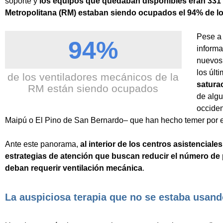
soporte y
los equipos que quedaban disponibles eran 331 e
Metropolitana (RM) estaban siendo ocupados el 94% de l
Pese a 
94%
informa
nuevos 
los últ
de los ventiladores mecánicos de la
saturac
RM están siendo ocupados
de algu
occiden
Maipú o El Pino de San Bernardo– que han hecho temer por el
Ante este panorama,
al interior de los centros asistencial
estrategias de atención que buscan reducir el número de
deban requerir ventilación mecánica
.
La auspiciosa terapia que no se estaba usand