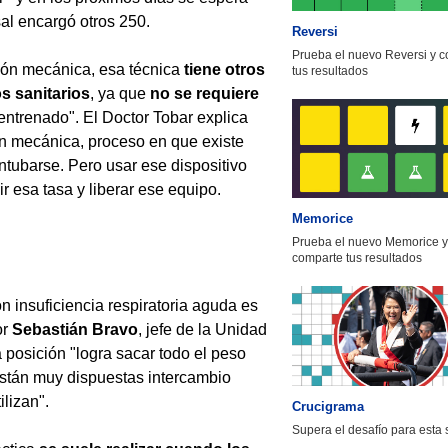
al encargó otros 250.
Reversi
Prueba el nuevo Reversi y 
ción mecánica, esa técnica
tiene otros
tus resultados
s sanitarios
, ya que
no se requiere
entrenado". El Doctor Tobar explica
ón mecánica, proceso en que existe
intubarse. Pero usar ese dispositivo
r esa tasa y liberar ese equipo.
Memorice
Prueba el nuevo Memorice y
comparte tus resultados
n insuficiencia respiratoria aguda es
or
Sebastián Bravo
, jefe de la Unidad
 posición "logra sacar todo el peso
están muy dispuestas intercambio
lizan".
Crucigrama
Supera el desafío para esta