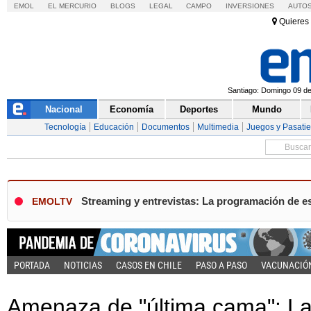
EMOL
EL MERCURIO
BLOGS
LEGAL
CAMPO
INVERSIONES
AUTO
Quieres 
Santiago: Domingo 09 de 
Nacional
Economía
Deportes
Mundo
Tecnología
Educación
Documentos
Multimedia
Juegos y Pasati
Streaming y entrevistas: La programación de e
EMOLTV
PORTADA
NOTICIAS
CASOS EN CHILE
PASO A PASO
VACUNACIÓ
Amenaza de "última cama": Las