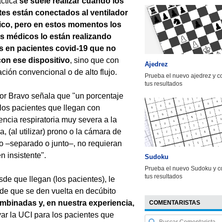
áctica
se suele realizar cuando los
tes están conectados al ventilador
co, pero en estos momentos los
s médicos lo están realizando
 en pacientes covid-19 que no
con ese dispositivo
, sino que con
Ajedrez
ción convencional o de alto flujo.
Prueba el nuevo ajedrez y 
tus resultados
or Bravo señala que "un porcentaje
 los pacientes que llegan con
iencia respiratoria muy severa a la
a, (al utilizar) prono o la cámara de
ujo –separado o junto–, no requieran
 insistente".
Sudoku
Prueba el nuevo Sudoku y c
tus resultados
de que llegan (los pacientes), le
pide que se den vuelta en decúbito
binadas y, en nuestra experiencia,
COMENTARISTAS
ar la UCI para los pacientes que