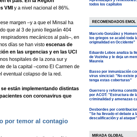
n el país. En la Región
todos los capítulos
os VMI
y a nivel nacional el 86%.
RECOMENDADOS EMOL
ese margen –y a que el Minsal ha
do que al 3 de junio llegarán 404
Marcelo González y Homer
respiradores mecánicos al país–, en
los griegos se acabó toda l
originalidad en Occidente"
imos días se han visto
escenas de
ión en las urgencias y en las UCI
Eduardo Lobos analiza la l
de Vozinha y le deja un men
nos hospitales de la zona sur y
Maureia
te de la capital –como El Carmen de
Basso por inmunización con
 eventual colapso de la red.
virus sincicial: "No existe 
tenga estas coberturas"
es se están implementando distintas
Guerrero y reforma constit
por ACOT: "Estructura de l
 pacientes con coronavirus que
criminalidad y amenazas c
Desbordes por contribucio
"Se ha llevado el debate a l
descalificación y al ataque
o por temor al contagio
MIRADA GLOBAL