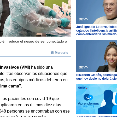
José Ignacio Latorre, físico
cuántico | Inteligencia artific
cómo entenderla sin miedo
mbién reduce el riesgo de ser conectado a
El Mercurio
invasivos (VMI)
ha sido una
e, tras observar las situaciones que
Elizabeth Clapés, psicóloga
que hoy duele no dolerá si
atos, los equipos médicos debieron en
tima cama".
, los pacientes con covid-19 que
plicaron en los últimos diez días.
1.048 personas se encontraban con ese
Aprendizajes y reflexiones