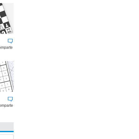
comparte
omparte