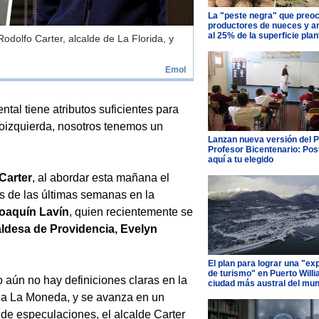
La "peste negra" que preo
productores de nueces y 
al 25% de la superficie pla
odolfo Carter, alcalde de La Florida, y
Emol
al tiene atributos suficientes para
roizquierda, nosotros tenemos un
Lanzan nueva versión del 
Profesor Bicentenario: Pos
aquí a tu elegido
 Carter
, al abordar esta mañana el
s de las últimas semanas en la
oaquín Lavín
, quien recientemente se
aldesa de Providencia, Evelyn
El plan para lograr una "ex
de turismo" en Puerto Willi
aún no hay definiciones claras en la
ciudad más austral del mu
 a La Moneda, y se avanza en un
 de especulaciones, el alcalde Carter