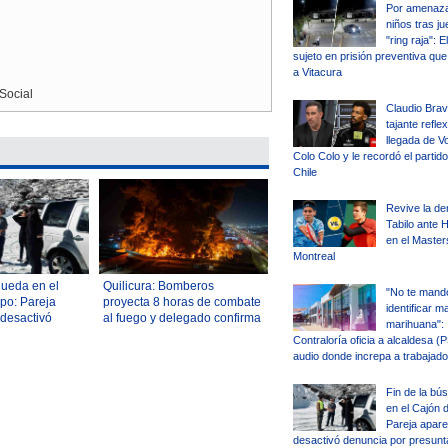
Por amenaza
niños tras ju
"ring raja": 
sujeto en prisión preventiva qu
a Vitacura
Social
Claudio Brav
tajante reflex
llegada de V
Colo Colo y le recordó el partid
Chile
Revive la de
Tabilo ante 
en el Master
Montreal
queda en el
Quilicura: Bomberos
"No te mand
po: Pareja
proyecta 8 horas de combate
identificar m
 desactivó
al fuego y delegado confirma
marihuana":
 presunta
suspensión de clases para
Contraloría oficia a alcaldesa (P
este miércoles
audio donde increpa a trabajado
Fin de la bú
en el Cajón 
Pareja apare
desactivó denuncia por presunt