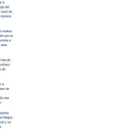
r a
ego del
El caso de
e remece
o realiza
ión por la
ozinha a
o ante
rrota de
Hurkacz
s de
o a
atas de
S) tras
r
squeda
del Maipo:
ció y se
a