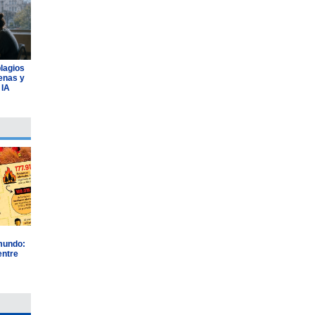
plagios
lenas y
 IA
 mundo:
entre