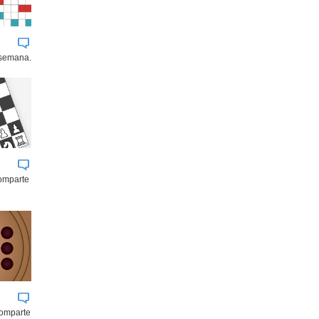
 semana.
comparte
comparte