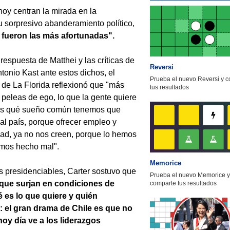
hoy centran la mirada en la
su sorpresivo abanderamiento político,
 fueron las más afortunadas".
 respuesta de Matthei y las críticas de
Reversi
tonio Kast ante estos dichos, el
Prueba el nuevo Reversi y 
 de La Florida reflexionó que "más
tus resultados
 peleas de ego, lo que la gente quiere
es qué sueño común tenemos que
 al país, porque ofrecer empleo y
ad, ya no nos creen, porque lo hemos
emos hecho mal".
Memorice
s presidenciables, Carter sostuvo que
Prueba el nuevo Memorice y
 que surjan en condiciones de
comparte tus resultados
é es lo que quiere y quién
s: el gran drama de Chile es que no
oy día ve a los liderazgos