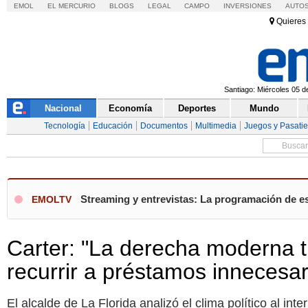
EMOL
EL MERCURIO
BLOGS
LEGAL
CAMPO
INVERSIONES
AUTO
Quieres 
Santiago: Miércoles 05 d
Nacional
Economía
Deportes
Mundo
Tecnología
Educación
Documentos
Multimedia
Juegos y Pasati
Streaming y entrevistas: La programación de e
EMOLTV
Carter: "La derecha moderna ti
recurrir a préstamos innecesar
El alcalde de La Florida analizó el clima político al in