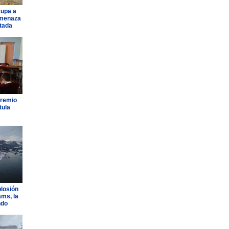
cupa a
amenaza
ntada
Premio
tula
plosión
ams, la
ndo