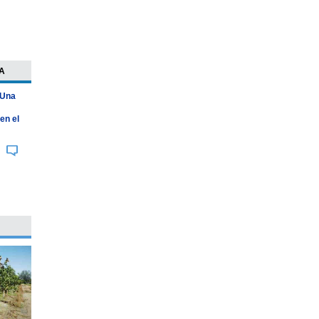
A
 Una
en el