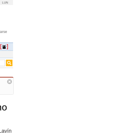
LUN
rarse
no
 Lavín