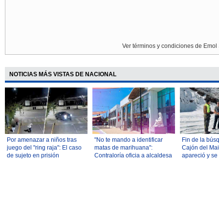
Ver términos y condiciones de Emol 
NOTICIAS MÁS VISTAS DE NACIONAL
Por amenazar a niños tras
"No te mando a identificar
Fin de la bús
juego del "ring raja": El caso
matas de marihuana":
Cajón del Mai
de sujeto en prisión
Contraloría oficia a alcaldesa
apareció y se
preventiva que remece a
(PS) tras audio donde
denuncia por
Vitacura
increpa a trabajador
desgracia