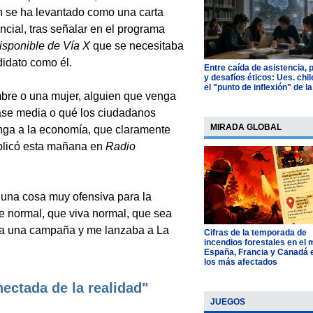
 se ha levantado como una carta
ncial, tras señalar en el programa
sponible de Vía X
que se necesitaba
idato como él.
Entre caída de asistencia, 
y desafíos éticos: Ues. chi
el "punto de inflexión" de la
bre o una mujer, alguien que venga
clase media o qué los ciudadanos
MIRADA GLOBAL
onga a la economía, que claramente
xplicó esta mañana en
Radio
 una cosa muy ofensiva para la
le normal, que viva normal, que sea
a ya una campaña y me lanzaba a La
Cifras de la temporada de
incendios forestales en el
España, Francia y Canadá 
los más afectados
ectada de la realidad"
JUEGOS