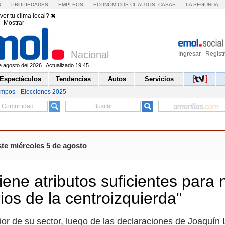
S
PROPIEDADES
EMPLEOS
ECONÓMICOS.CL
AUTOS
-
CASAS
LA SEGUNDA
ver tu clima local?
Mostrar
Nacional
Ingresar
Regist
|
e agosto del 2026 | Actualizado 19:45
Espectáculos
Tendencias
Autos
Servicios
empos
Elecciones 2025
ste miércoles 5 de agosto
ene atributos suficientes para 
ios de la centroizquierda"
terior de su sector, luego de las declaraciones de Joaquín