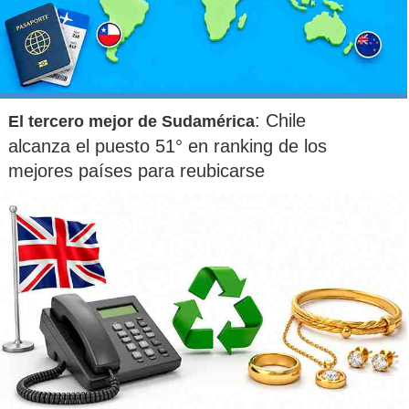
Sebastián Soto: "Los
Prevén que en marzo
procesos constituyentes
aumente la presión
deben evitar a toda costa
ciudadana ante votaciones
resucitar viejos fantasmas"
decisivas
: Chile
El tercero mejor de Sudamérica
alcanza el puesto 51° en ranking de los
—Pero hasta ahora los acuerdos han sido más entre la
mejores países para reubicarse
izquierda y centroizquierda. ¿Está dispuesta a integrar
a más sectores como la derecha? ¿Abrirse a otros
sectores?
—Como constituyente, he abierto el diálogo siempre a
todos los sectores. Para un diálogo se necesitan dos, no
basta que uno abra la puerta, el otro también tiene que
tener el espíritu de dialogar. Y ahí uno ha visto en la
derecha distintas conductas. Hay constituyentes que más
allá de las mayorías que se forman, lo que se aprueba,
siguen insistiendo en una visión, aunque vayan perdiendo
una y otra vez y se golpeen contra la pared. Otros, en