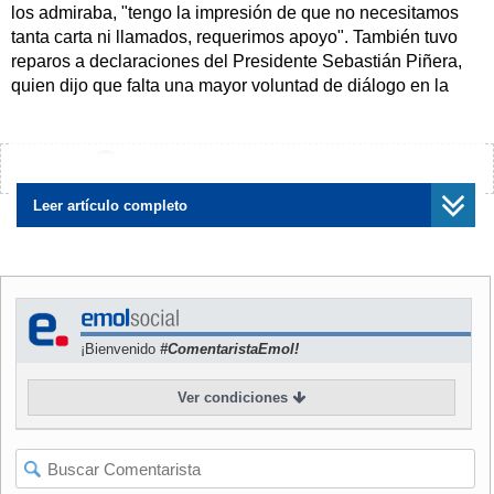
los admiraba, "tengo la impresión de que no necesitamos
tanta carta ni llamados, requerimos apoyo". También tuvo
reparos a declaraciones del Presidente Sebastián Piñera,
quien dijo que falta una mayor voluntad de diálogo en la
Convención. Es "una crítica generalista que no aporta
mayormente", dijo al respecto Politzer en entrevista en
CNN.
¿Encontraste algún error?
Avísanos
NOTICIAS
RELACIONADAS
Leer artículo completo
¡Bienvenido
#ComentaristaEmol!
Comisión de Sistema político
Lo avanzado y lo pendiente:
continúa en la búsqueda de
El balance de
Ver condiciones
los dos tercios
convencionales feministas
previo al 8-M