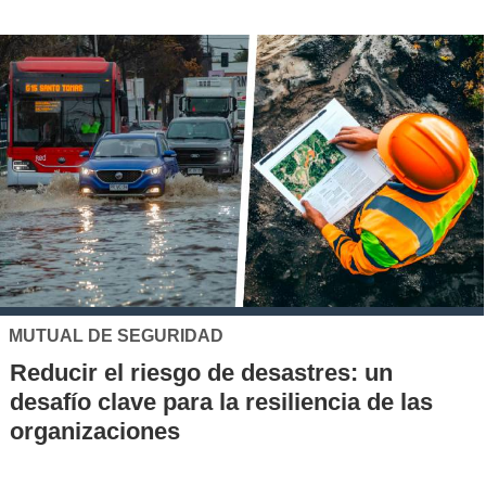
DAD
UC
o de desastres: un
Los 70 años de l
a la resiliencia de las
la UC: Conoce su 
al desarrollo cien