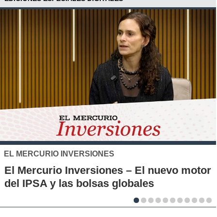
SANTO TOMÁS
ONES
IP-CFT Santo Tom
siones – El nuevo motor
Municipales firman
sas globales
la innovación en lo