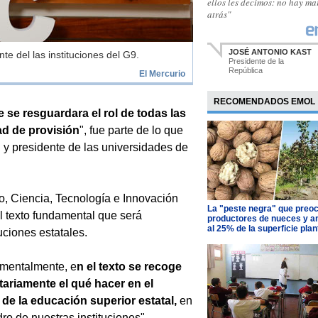
ellos les decimos: no hay m
atrás"
JOSÉ ANTONIO KAST
e del las instituciones del G9.
Presidente de la
República
El Mercurio
RECOMENDADOS EMOL
 se resguardara el rol de todas las
ad de provisión
", fue parte de lo que
 y presidente de las universidades de
o, Ciencia, Tecnología e Innovación
La "peste negra" que preo
l texto fundamental que será
productores de nueces y 
al 25% de la superficie pla
uciones estatales.
mentalmente, e
n el texto se recoge
tariamente el qué hacer en el
de la educación superior estatal,
en
o de nuestras instituciones",