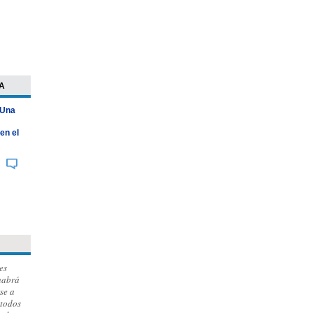
A
 Una
en el
es
habrá
se a
 todos