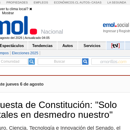
S
PROPIEDADES
EMPLEOS
ECONÓMICOS.CL
AUTOS
-
CASAS
LA SEGUNDA
ver tu clima local?
Mostrar
Nacional
Ingresar
Regist
|
agosto del 2026 | Actualizado 04:05
Espectáculos
Tendencias
Autos
Servicios
empos
Elecciones 2025
te jueves 6 de agosto
uesta de Constitución: "Solo
atales en desmedro nuestro"
uro, Ciencia, Tecnología e Innovación del Senado, el