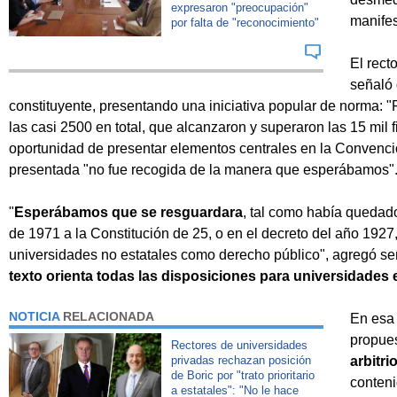
expresaron "preocupación"
manifes
por falta de "reconocimiento"
El rect
señaló 
constituyente, presentando una iniciativa popular de norma: "
las casi 2500 en total, que alcanzaron y superaron las 15 mil fi
oportunidad de presentar elementos centrales en la Convenci
presentada "no fue recogida de la manera que esperábamos"
"
Esperábamos que se resguardara
, tal como había quedado
de 1971 a la Constitución de 25, o en el decreto del año 1927
universidades no estatales como derecho público", agregó s
texto orienta todas las disposiciones para universidades 
NOTICIA
RELACIONADA
En esa 
propues
Rectores de universidades
privadas rechazan posición
arbitrio
de Boric por "trato prioritario
conten
a estatales": "No le hace