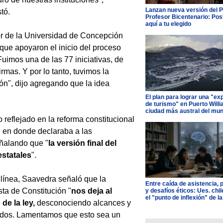
Lanzan nueva versión del 
tó.
Profesor Bicentenario: Pos
aquí a tu elegido
or de la Universidad de Concepción
que apoyaron el inicio del proceso
Fuimos una de las 77 iniciativas, de
rmas. Y por lo tanto, tuvimos la
ón", dijo agregando que la idea
.
El plan para lograr una "ex
de turismo" en Puerto Willi
ciudad más austral del mu
 reflejado en la reforma constitucional
, en donde declaraba a las
eñalando que "
la versión final del
estatales
".
línea, Saavedra señaló que la
Entre caída de asistencia, 
ta de Constitución "
nos deja al
y desafíos éticos: Ues. chi
el "punto de inflexión" de la
 de la ley,
desconociendo alcances y
idos. Lamentamos que esto sea un