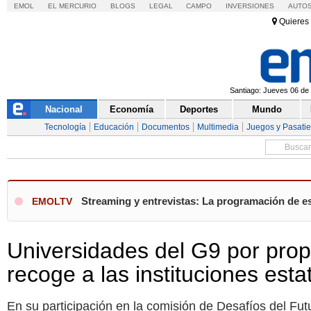
EMOL
EL MERCURIO
BLOGS
LEGAL
CAMPO
INVERSIONES
AUTO
Quieres 
Santiago: Jueves 06 de 
Nacional
Economía
Deportes
Mundo
Tecnología
Educación
Documentos
Multimedia
Juegos y Pasati
Streaming y entrevistas: La programación de es
EMOLTV
Universidades del G9 por prop
recoge a las instituciones est
En su participación en la comisión de Desafíos del Fut