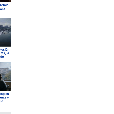
Premio
tula
plosión
ams, la
ndo
plagios
lenas y
 IA