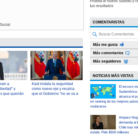
Prueba el nuevo Sudoku y c
tus resultados
COMENTARISTAS
Social
Más me gusta
Más comentarios
Más seguidores
NOTICIAS MÁS VISTAS
 van a
Kast instala la seguridad
El tercero m
ibertad" y
como nuevo eje y recalca
Sudamérica: 
os que querrán
que el Gobierno "no se va a
alcanza el p
s 10 frases del
dejar confundir" por ruido de
en ranking de los mejores país
ast
polémicas
reubicarse
Amparo Nog
demanda al 
Chile tras mi
estafa: Pide $500 millones