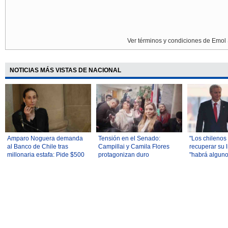
Ver términos y condiciones de Emol 
NOTICIAS MÁS VISTAS DE NACIONAL
Amparo Noguera demanda
Tensión en el Senado:
"Los chilenos
al Banco de Chile tras
Campillai y Camila Flores
recuperar su l
millonaria estafa: Pide $500
protagonizan duro
"habrá algun
millones
enfrentamiento tras debate
oponerse": La
por indultos a uniformados
discurso de K