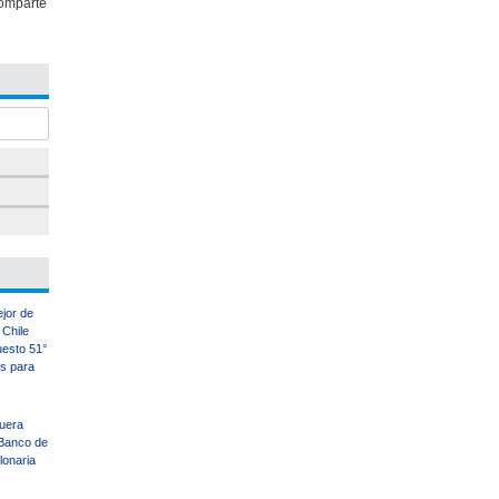
omparte
ejor de
Chile
uesto 51°
es para
uera
Banco de
llonaria