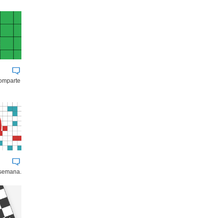
comparte
 semana.