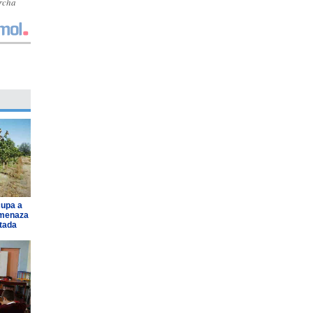
archa
cupa a
amenaza
ntada