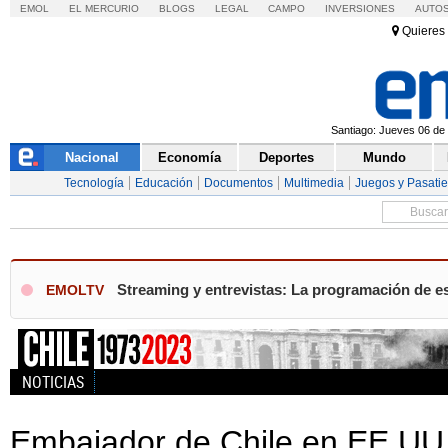
EMOL
EL MERCURIO
BLOGS
LEGAL
CAMPO
INVERSIONES
AUTO
Quieres 
Santiago: Jueves 06 de 
Nacional
Economía
Deportes
Mundo
Tecnología
Educación
Documentos
Multimedia
Juegos y Pasati
Streaming y entrevistas: La programación de es
EMOLTV
NOTICIAS
Embajador de Chile en EE.UU