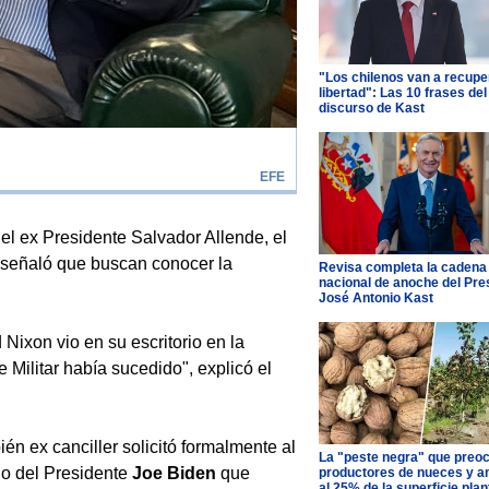
"Los chilenos van a recupe
libertad": Las 10 frases del
discurso de Kast
EFE
el ex Presidente Salvador Allende, el
señaló que buscan conocer la
Revisa completa la cadena
nacional de anoche del Pre
José Antonio Kast
Nixon vio en su escritorio en la
 Militar había sucedido", explicó el
ién ex canciller solicitó formalmente al
La "peste negra" que preo
o del Presidente
Joe Biden
que
productores de nueces y 
al 25% de la superficie pla