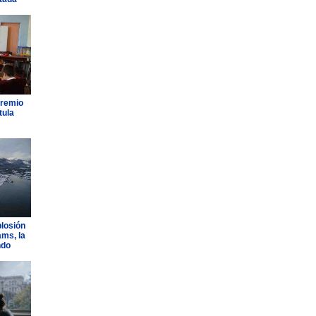
Premio
tula
plosión
ams, la
ndo