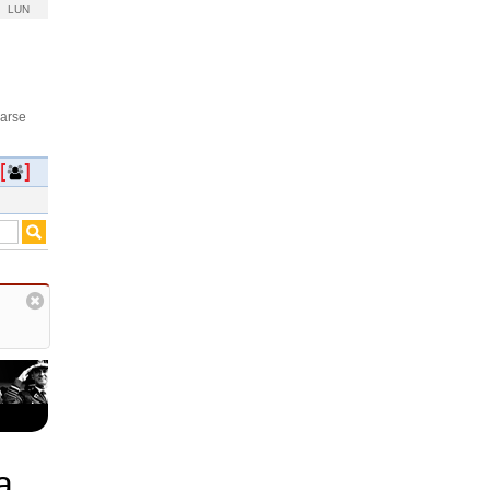
LUN
rarse
a