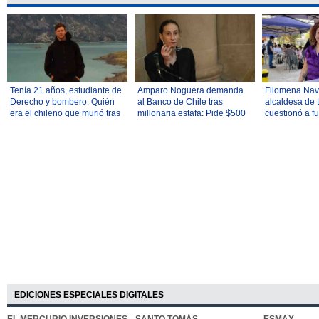
Tenía 21 años, estudiante de
Amparo Noguera demanda
Filomena Navi
Derecho y bombero: Quién
al Banco de Chile tras
alcaldesa de 
era el chileno que murió tras
millonaria estafa: Pide $500
cuestionó a f
caída en la montaña más alta
millones
hallazgo de p
de Perú
marihuana
EDICIONES ESPECIALES DIGITALES