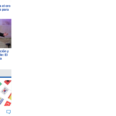
 el oro
s para
ción y
e: El
ia