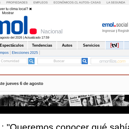
S
PROPIEDADES
EMPLEOS
ECONÓMICOS.CL
AUTOS
-
CASAS
LA SEGUNDA
ver tu clima local?
Mostrar
Nacional
Ingresar
Regist
|
agosto del 2026 | Actualizado 17:59
Espectáculos
Tendencias
Autos
Servicios
empos
Elecciones 2025
te jueves 6 de agosto
.: "Queremos conocer qué sabí