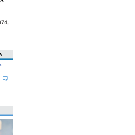
974,
A
s