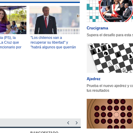
Crucigrama
Supera el desafío para esta
a (PS), la
"Los chilenos van a
La Cruz que
recuperar su libertad" y
uncionario por
"habrá algunos que querrán
lantación de
oponerse": Las 10 frases del
discurso de Kast
Ajedrez
Prueba el nuevo ajedrez y 
tus resultados