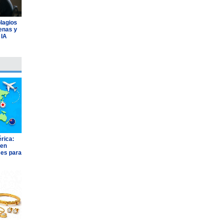
plagios
lenas y
 IA
rica:
 en
ses para