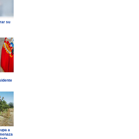
rar su
sidente
cupa a
amenaza
ntada