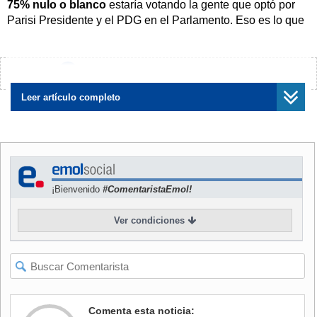
75% nulo o blanco
estaría votando la gente que optó por
Parisi Presidente y el PDG en el Parlamento. Eso es lo que
me están dando los números".
NOTICIAS
RELACIONADAS
¿Encontraste algún error?
Avísanos
Leer artículo completo
Jara evita profundizar en
Experto en marketing y rostro
razones de la salida de
del "Bad Boys": ¿Quién es el
¡Bienvenido
#ComentaristaEmol!
Quiroga: "Le pedí la renuncia
cerebro detrás de la
en función de fortalecer los
campaña de Parisi?
Ver condiciones
equipos"
Por ello, aseveró que "tienen que hacer la pega los
Comenta esta noticia:
candidatos, lo que corresponde, no lo digo con soberbia, lo