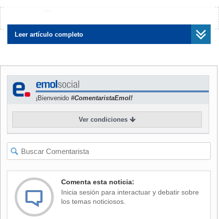
porque me interesa que hablemos de humedales.
Veamos qué pasó con la ley.
Algunos dicen, 'votaron a
¿Encontraste algún error?
Avísanos
favor transversalmente'. Sí, la Ley Lafkenche cuando yo era
diputado también se votó a favor transversalmente. ¿Ha
Leer artículo completo
sido bien utilizada? No,", precisó el Mandatario.
NOTICIAS
RELACIONADAS
¡Bienvenido
#ComentaristaEmol!
Ver condiciones
Kast defiende a Poduje en
Senador De Urresti arremete
polémica por humedales: "Si
contra ministro Poduje:
uno se equivoca en una ley,
"Ordinario", "ignorancia",
también tiene que
"simplismo"
Comenta esta noticia:
reconocerlo"
Inicia sesión para interactuar y debatir sobre
los temas noticiosos.