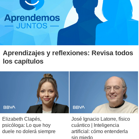
pero son polémicas que, creo, mirándolo del lado positivo,
permiten abrir la discusión de fondo".
Aprendizajes y reflexiones: Revisa todos
los capítulos
Elizabeth Clapés,
José Ignacio Latorre, físico
psicóloga: Lo que hoy
cuántico | Inteligencia
duele no dolerá siempre
artificial: cómo entenderla
sin miedo