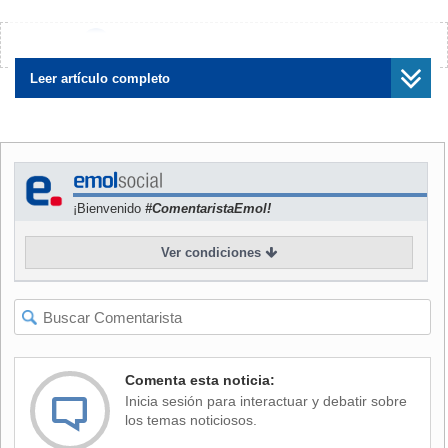
NOTICIAS
RELACIONADAS
¿Encontraste algún error?
Avísanos
Leer artículo completo
FECh realiza elección de
Tres hombres y una mujer: U.
mesa directiva por primera
de Chile inicia hoy elección
vez en dos años: ¿Quiénes
de nueva rectoría con
¡Bienvenido
#ComentaristaEmol!
compiten?
votación online
Ver condiciones
Sin embargo, en los comicios realizados este lunes y
martes se logró una participación total de
18.463
Comenta esta noticia:
estudiantes, un 49,1% del padrón total
de 37.606 según
Inicia sesión para interactuar y debatir sobre
datos del Tribunal Calificador de Elecciones (Tricel) de la
los temas noticiosos.
FECh.