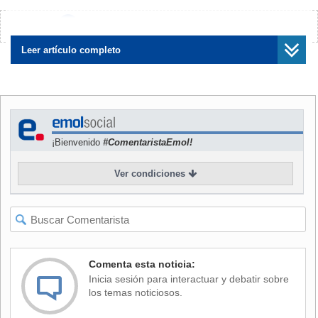
NOTICIAS
RELACIONADAS
¿Encontraste algún error?
Avísanos
Leer artículo completo
Kast presenta indicaciones a
Indicaciones a Sala Cuna
Sala Cuna: "Cuando un
Universal: Oficialismo valora
¡Bienvenido
#ComentaristaEmol!
gobierno decide mal, son las
"gradualidad" y destaca
personas las que pagan"
"señal de responsabilidad"
Ver condiciones
del Gobierno
En ese contexto, advirtió que "las cifras son bien
Comenta esta noticia:
impresionantes, ese porcentaje de mujeres que hoy día no
Inicia sesión para interactuar y debatir sobre
tienen trabajo es también angustia de muchas familias que
los temas noticiosos.
no pueden llegar a final de mes".