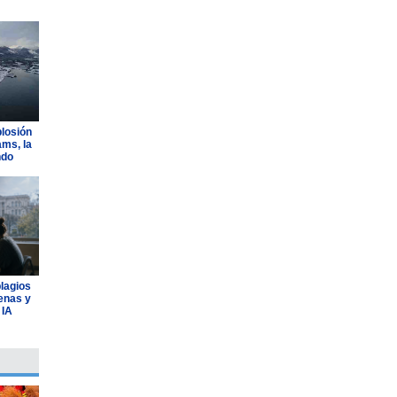
plosión
ams, la
ndo
plagios
lenas y
 IA