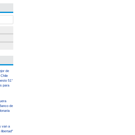
ejor de
Chile
uesto 51°
es para
uera
Banco de
llonaria
s van a
libertad"