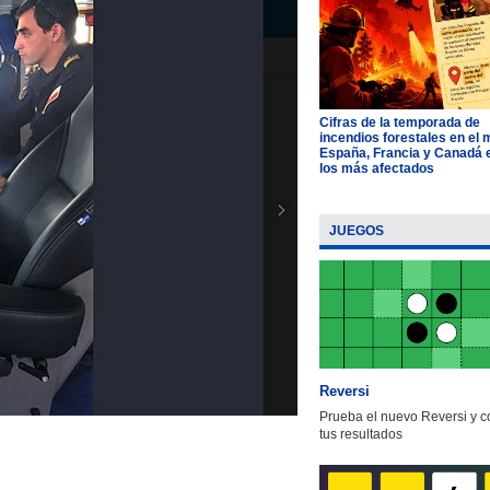
Cifras de la temporada de
incendios forestales en el
España, Francia y Canadá 
los más afectados
JUEGOS
Reversi
Prueba el nuevo Reversi y 
tus resultados