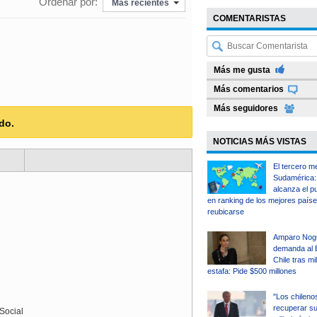
Ordenar por:
Más recientes
COMENTARISTAS
Más me gusta
Más comentarios
Más seguidores
do.
NOTICIAS MÁS VISTAS
El tercero m
Sudamérica: 
alcanza el p
en ranking de los mejores país
reubicarse
Amparo Nog
demanda al 
Chile tras mi
estafa: Pide $500 millones
"Los chileno
recuperar su 
Social