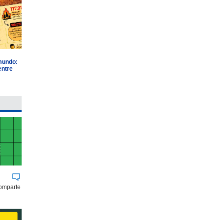
 mundo:
entre
comparte