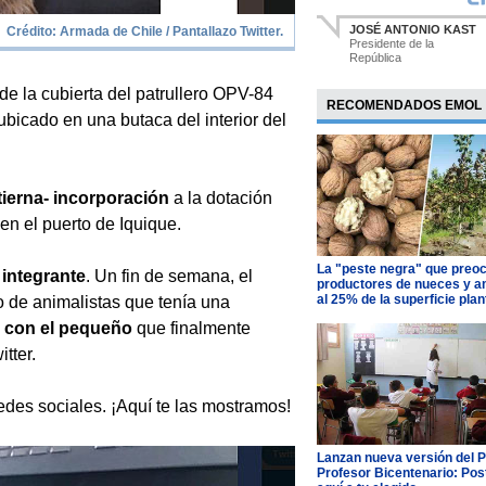
JOSÉ ANTONIO KAST
Crédito: Armada de Chile / Pantallazo Twitter.
Presidente de la
República
e la cubierta del patrullero OPV-84
RECOMENDADOS EMOL
bicado en una butaca del interior del
 tierna- incorporación
a la dotación
en el puerto de Iquique.
La "peste negra" que preo
 integrante
. Un fin de semana, el
productores de nueces y 
al 25% de la superficie pla
 de animalistas que tenía una
 con el pequeño
que finalmente
tter.
edes sociales. ¡Aquí te las mostramos!
Lanzan nueva versión del 
Profesor Bicentenario: Pos