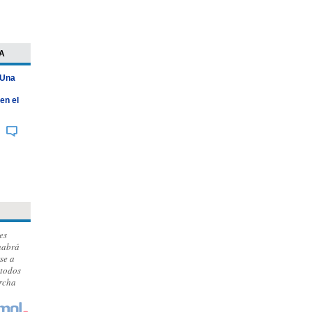
A
 Una
en el
es
habrá
se a
 todos
archa