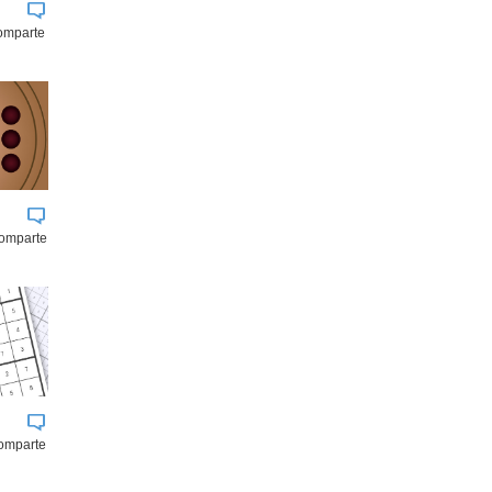
comparte
comparte
omparte