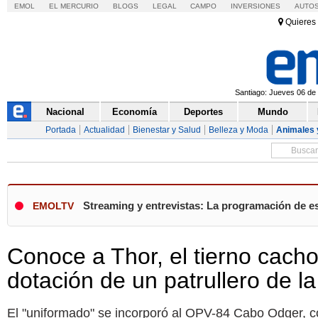
EMOL
EL MERCURIO
BLOGS
LEGAL
CAMPO
INVERSIONES
AUTO
Quieres 
Santiago: Jueves 06 de 
Nacional
Economía
Deportes
Mundo
Portada
Actualidad
Bienestar y Salud
Belleza y Moda
Animales 
Streaming y entrevistas: La programación de es
EMOLTV
Conoce a Thor, el tierno cacho
dotación de un patrullero de 
El "uniformado" se incorporó al OPV-84 Cabo Odger, co