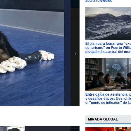
aquí a tu elegido
El plan para lograr una "ex
de turismo" en Puerto Willi
ciudad más austral del mu
Entre caída de asistencia, 
y desafíos éticos: Ues. chi
el "punto de inflexión" de la
MIRADA GLOBAL