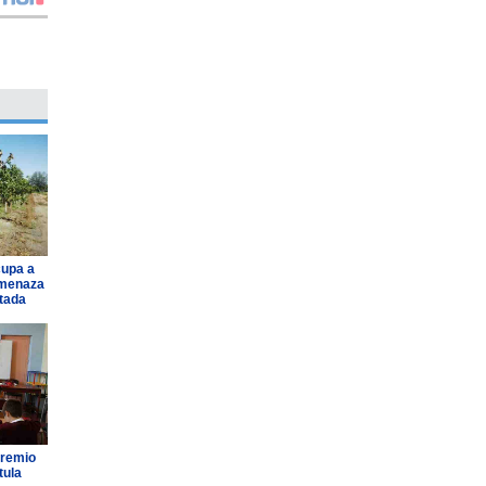
cupa a
amenaza
ntada
Premio
tula