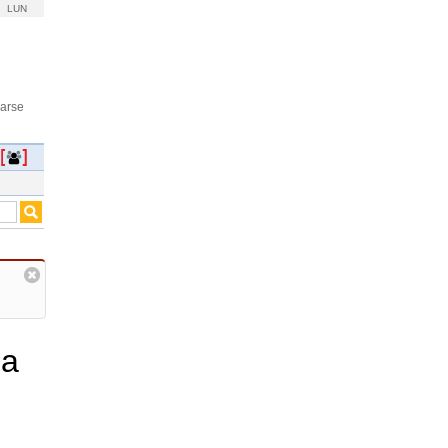
LUN
rarse
la