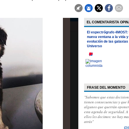
EL COMENTARISTA OPIN
El espectrógrafo 4MOST:
nueva ventana a la vida y
evolución de las galaxias 
Universo
FRASE DEL MOMENTO
"Sabemos que estas decision
tienen consecuencias y que 
algunos que querrán oponer
esta agenda de seguridad. A
ellos les decimos: no hay m
atrás"