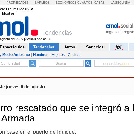
S
PROPIEDADES
EMPLEOS
ECONÓMICOS.CL
AUTOS
-
CASAS
LA SEGUNDA
ver tu clima local?
Mostrar
Tendencias
Ingresar
Regist
|
agosto del 2026 | Actualizado 04:05
Espectáculos
Tendencias
Autos
Servicios
y Medio Ambiente
Hombres
Mujeres
Cocina
te jueves 6 de agosto
rro rescatado que se integró a 
la Armada
n base en el puerto de Iquique.